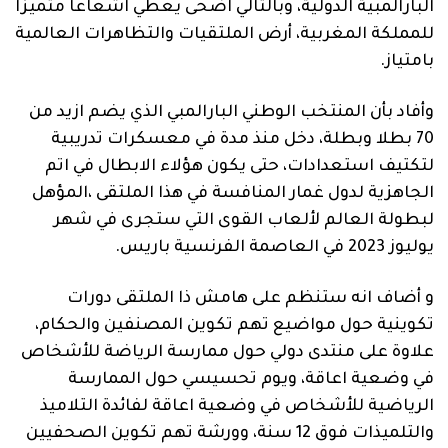
البارالمبية الدولية، وبالتالي اضحى يعطي اشعاعا متميزا
للمملكة المغربية، أرض الملتقيات والتظاهرات العالمية
بامتياز.
وأفاد بأن المنتخب الوطني البارالمبي الذي يضم ازيد من
70 بطلا وبطلة، دخل منذ مدة في معسكرات تدريبية
لتكتيف استعدادات، حتى يكون هؤلاء الابطال في اتم
الجاهزية لدول غمار المنافسة في هذا الملتقى ،المؤهل
لبطولة العالم لألعاب القوى التي ستجرى في شهر
يوليوز 2023 في العاصمة الفرنسية باريس.
و أضاف انه ستنظم على هامش ذا الملتقى دورات
تكوينية حول مواضيع تهم تكوين المصنفين والحكام،
علاوة على منتدى دولي حول ممارسة الرياضة للأشخاص
في وضعية اعاقة، ويوم تحسيسي حول الممارسة
الرياضية للأشخاص في وضعية اعاقة لفائدة التلاميذ
والتلميذات فوق 12 سنة، وورشة تهم تكوين الصحفيين