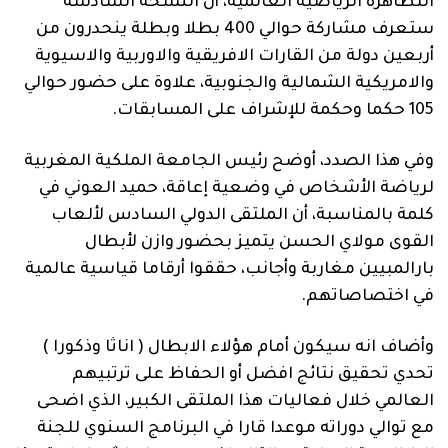
التظاهرة الرياضية العالمية، أن النسخة السادسة
ستعرف مشاركة حوالي 400 بطلا وبطلة ينحدرون من
أربعين دولة من القارات الافريقية والاوربية والاسيوية
والامريكية الشمالية والجنوبية، علاوة على حضور حوالي
105 حكما وحكمة للإشراف على المسابقات.
وفي هذا الصدد، أوضح رئيس الجامعة الملكية المغربية
لرياضة الأشخاص في وضعية إعاقة، حميد العوني في
كلمة بالمناسبة، أن الملتقى الدولي السادس لألعاب
القوى مولاي الحسن يتميز بحضور وازن لأبطال
بارالمبيين مغاربة وأجانب، حققوا أرقاما قياسية عالمية
في اختصاصاتهم.
وأضاف انه سيكون أمام هؤلاء الابطال ( اناثا وذكورا )
تحدي تحقيق نتائج افضل أو الحفاظ على ترتبيهم
العالمي خلال فعاليات هذا الملتقى الكبير، الذي اضحى
مع توالي دوراته موعدا قارا في البرنامج السنوي للجنة