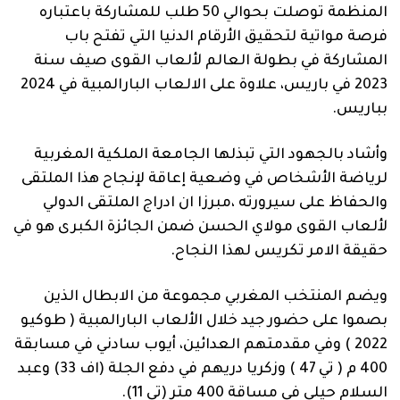
المنظمة توصلت بحوالي 50 طلب للمشاركة باعتباره
فرصة مواتية لتحقيق الأرقام الدنيا التي تفتح باب
المشاركة في بطولة العالم لألعاب القوى صيف سنة
2023 في باريس، علاوة على الالعاب البارالمبية في 2024
بباريس.
وأشاد بالجهود التي تبذلها الجامعة الملكية المغربية
لرياضة الأشخاص في وضعية إعاقة لإنجاح هذا الملتقى
والحفاظ على سيرورته ،مبرزا ان ادراج الملتقى الدولي
لألعاب القوى مولاي الحسن ضمن الجائزة الكبرى هو في
حقيقة الامر تكريس لهذا النجاح.
ويضم المنتخب المغربي مجموعة من الابطال الذين
بصموا على حضور جيد خلال الألعاب البارالمبية ( طوكيو
2022 ) وفي مقدمتهم العدائين، أيوب سادني في مسابقة
400 م ( تي 47 ) وزكريا دريهم في دفع الجلة (اف 33) وعبد
السلام حيلي في مساقة 400 متر (تي 11).