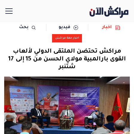
اخبار
فيديو
بحث
الرئيسية
اخبار جهة مراكش
مجتمع
مراكش تحتضن الملتقى الدولي لألعاب
القوى بارالمبية مولاي الحسن من 15 إلى 17
سياسة
شتنبر
رياضة
حوادث
دولية
المرأة