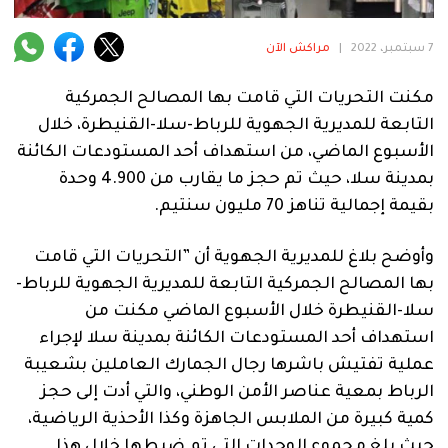
فنية
7 سبتمبر، 2022
|
مراكش الآن
منوعة
مكنت التحريات التي قامت بها المصالح الجمركية
آراء
التابعة للمديرية الجهوية للرباط-سلا-القنيطرة، خلال
الأسبوع الماضي، من استهداف أحد المستودعات الكائنة
بمدينة سلا، حيث تم حجز ما يقارب من 4.900 وحدة
.
بقيمة إجمالية تناهز 70 مليون سنتيم.
وأوضح بلاغ للمديرية الجهوية أن ”التحريات التي قامت
بها المصالح الجمركية التابعة للمديرية الجهوية للرباط-
سلا-القنيطرة خلال الأسبوع الماضي مكنت من
استهداف أحد المستودعات الكائنة بمدينة سلا لإجراء
عملية تفتيش باشرها رجال الجمارك العاملين بشعيبة
الرباط بمعية عناصر الأمن الوطني، والتي أدت إلى حجز
كمية كبيرة من الملابس الجاهزة وكذا الأحذية الرياضية،
حيث بلغ مجموع الوحدات التي تم ضبطها خلال هذا