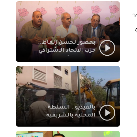
بمراكش
بحضور لحسن زلماط..
حزب الاتحاد الاشتراكي
للقوات الشعبية يفتتح
مقراً بمقاطعة سيدي
يوسف بن علي مراكش
بالفيديو.. السلطة
المحلية بالشريفية
بمراكش تتدخل لإزالة
بنايات غير قانونية بإقامة