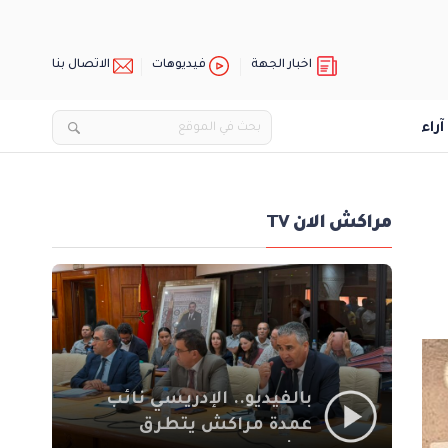
اخبار الجهة
فيديوهات
الاتصال بنا
آراء
مراكش الان TV
بالفيديو.. الإدريسي نائب
عمدة مراكش يتطرق