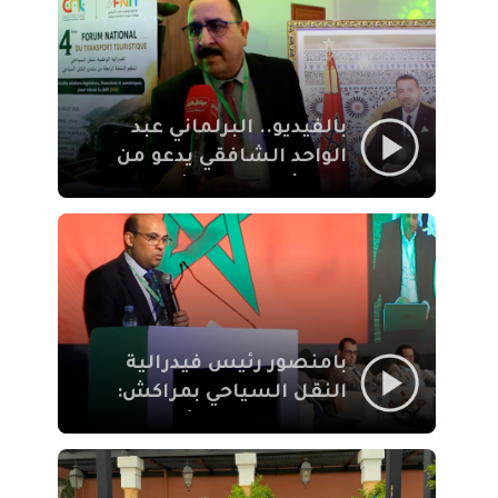
الإيمان
بالفيديو.. البرلماني عبد
الواحد الشافقي يدعو من
مراكش إلى تحديث ترسانة
النقل السياحي لمواكبة
رهان 2030
بامنصور رئيس فيدرالية
النقل السياحي بمراكش:
جودة تجربة السائح
والاصلاح التشريعي
ركيزتان أساسيتان لكسب