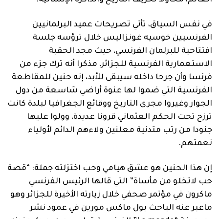
في نفس السياق، تأتي تصريحات عميد البرلمانيين
الفرنسيين خوسيه غونزاليس خلال ترؤسه جلسة
افتتاحية للبرلمان الفرنسي، حيث مجد الحقبة
الاستعمارية الفرنسية للجزائر، مذكرا أنه ترك جزء من
فرنسا وأن جرحا داخله سيبقى للأبد، إنه حنين للمقاطعة
الفرنسية التي ضموا لها عنوة أراضي شاسعة من دول
الجوار وغيروا مجرى التاريخ ووقائع الجغرافيا لبلدة كانت
ترزح تحت الحكم العثماني قرونا عديدة، وولوا عليها
جنودا من رتب متدنية معلنين ولاءهم الدائم لأولياء
نعمتهم.
إن هذا الحنين هو عشق هيامي وحب اختزلته جملة: “قصة
حب لاتخلو من مأساة” التي قالها الرئيس الفرنسي
ماكرون في مؤتمر صحفي خلال زيارته الأخيرة للجزائر وهو
ماعبر عنه الباحث بول ماكس مورين في عمود نشر