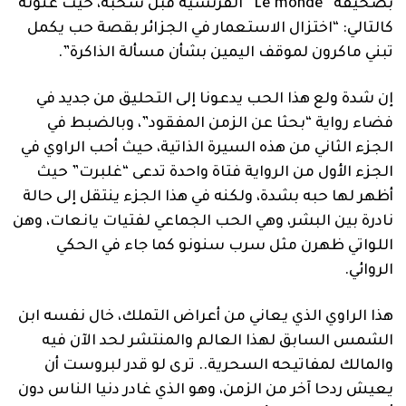
بصحيفة “Le monde” الفرنسية قبل سحبه، حيث عنونه
كالتالي: “اختزال الاستعمار في الجزائر بقصة حب يكمل
تبني ماكرون لموقف اليمين بشأن مسألة الذاكرة”.
إن شدة ولع هذا الحب يدعونا إلى التحليق من جديد في
فضاء رواية “بحثا عن الزمن المفقود”، وبالضبط في
الجزء الثاني من هذه السيرة الذاتية، حيث أحب الراوي في
الجزء الأول من الرواية فتاة واحدة تدعى “غلبرت” حيث
أظهر لها حبه بشدة، ولكنه في هذا الجزء ينتقل إلى حالة
نادرة بين البشر، وهي الحب الجماعي لفتيات يانعات، وهن
اللواتي ظهرن مثل سرب سنونو كما جاء في الحكي
الروائي.
هذا الراوي الذي يعاني من أعراض التملك، خال نفسه ابن
الشمس السابق لهذا العالم والمنتشر لحد الآن فيه
والمالك لمفاتيحه السحرية.. ترى لو قدر لبروست أن
يعيش ردحا آخر من الزمن، وهو الذي غادر دنيا الناس دون