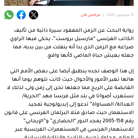
فنية
11 سبتمبر، 2022
|
مراكش الآن
منوعة
رواية البحث عن الزمن المفقود سيرة ذاتية من تأليف
آراء
الكاتب الفرنسي “مارسيل بروست”، يحكي فيها الراوي
صراعه مع الزمن الذي بدا أنه ينفلت من بين يديه، مما
جعله يعيش حياة الماضي كأنها واقع.
.
إن هذا الوصف نجده ينطبق أيضا على بعض الأمم التي
هالها تغير الأمور والأحوال حيث كانت تتوهم يوما أنها
القابضة على الريح مما جعلها تحن إلى زمن ولى، لذلك لا
نستغرب أصواتا في بلد مثل فرنسا مهد “الحرية/
العدالة/ المساواة” تدعو إلى إيديولوجية تمجيد
الاستعمار، حيث صادق مثلا البرلمان الفرنسي على قانون
رقم 158-2005 يمجد الدور “الحضاري” و”الإيجابي”
للاستعمار الفرنسي في المستعمرات الفرنسية عبر
العالم، محاولا تحريف التاريخ والذاكرة الإنسانية.