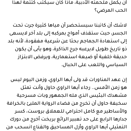
أن يكمل ملحمته الأدبية، ماذا كان سيكتب كتتمة لهذا
الحب المرضي؟
لاشك أن كاتبنا سيستحضر أن مياها كثيرة جرت تحت
الجسر، حيث ستقذف أمواج بمركبه إلى بلد آخر لايسعى
إلى استعادة الجماجم بحثا عن شرعية مفقودة، لأنه بلد
ذو تاريخ طويل لايرعبه جرح الذاكرة، وهو يأبى أن يكون
حديقة خلفية أو ضيعة استعمارية، ويرفض الابتزاز
السياسي واللعب على الحبال.
إن عهد المناورات قد ولى أيها الراوي، وزمن اليوم ليس
هو زمن الأمس.. رجاء أيها الراوي حاول وأنت تمثل
مشهدك البئيس الذي مله الجمهور وبات مسرحية
سخيفة حاول أن تخرج من فضاء الرواية المليئ بالخرافة
والأساطير مع كامل احترامي للعملاق بروست، كسر
جدارها الرابع على حد تعبير الرائع بريخت أخرج من دورك
التمثيلي أيها الراوي وأزل المساحيق والقناع انسحب من