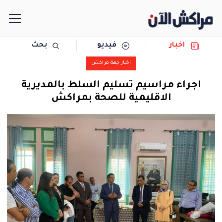
اخبار
فيديو
بحث
الرئيسية
اخبار جهة مراكش
مجتمع
اجراء مراسيم تسليم السلط بالمديرية
الاقليمية للصحة بمراكش
سياسة
رياضة
حوادث
دولية
المرأة