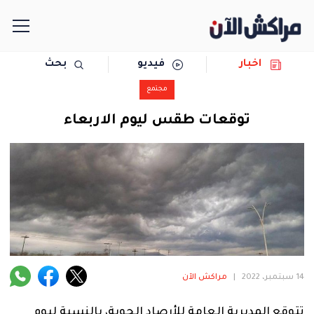
اخبار
فيديو
بحث
الرئيسية
مجتمع
مجتمع
توقعات طقس ليوم الاربعاء
سياسة
رياضة
حوادث
دولية
14 سبتمبر، 2022
|
مراكش الآن
المرأة
تتوقع المديرية العامة للأرصاد الجوية، بالنسبة ليوم