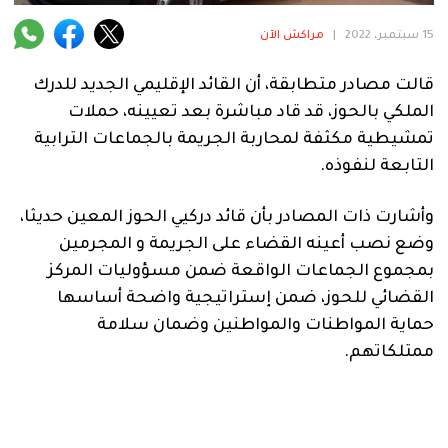
فنية
15 سبتمبر، 2022
|
مراكش الآن
منوعة
قالت مصادر متطابقة، أن القائد الإقليمي الجديد للدرك
آراء
الملكي بالحوز، قد قاد مباشرة بعد تعيينه، حملات
تمشيطية مكثفة لمحاربة الجريمة بالجماعات الترابية
التابعة لنفوذه.
.
وأشارت ذات المصادر بأن قائد دركيي الحوز المعين حديثا،
وضع نصب أعينه القضاء على الجريمة و المجرمين
بمجموع الجماعات الواقعة ضمن مسؤوليات المركز
القضائي للحوز، ضمن إستراتيجية واضحة أساسها
حماية المواطنات والمواطنين وضمان سلامة
ممتلكاتهم.