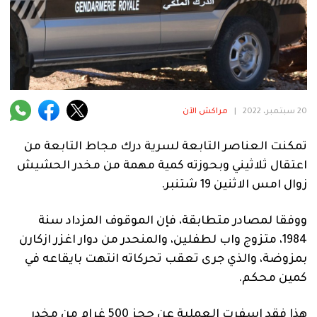
فنية
منوعة
آراء
20 سبتمبر، 2022
|
مراكش الآن
.
تمكنت العناصر التابعة لسرية درك مجاط التابعة من
اعتقال ثلاثيني وبحوزته كمية مهمة من مخدر الحشيش
زوال امس الاثنين 19 شتنبر.
ووفقا لمصادر متطابقة، فإن الموقوف المزداد سنة
1984، متزوج واب لطفلين، والمنحدر من دوار اغزر ازكارن
بمزوضة، والذي جرى تعقب تحركاته انتهت بايقاعه في
كمين محكم.
هذا فقد اسفرت العملية عن حجز 500 غرام من مخدر