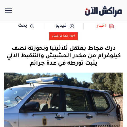
اخبار
فيديو
بحث
الرئيسية
اخبار جهة مراكش
مجتمع
درك مجاط يعتقل ثلاثينيا وبحوزته نصف
كيلوغرام من مخدر الحشيش والتنقيط الالي
سياسة
يثبت تورطه في عدة جرائم
رياضة
حوادث
دولية
المرأة