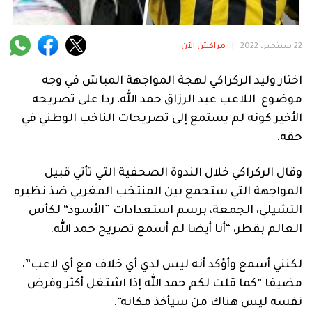
فنية
منوعة
22 سبتمبر، 2022
|
مراكش الآن
آراء
اختار وليد الركراكي لهجة المواجهة المباش في وجه
موضوع اللاعب عبد الرزاق حمد الله، ردا على تصريحه
الأخير كونه لم يستمع إلى تصريحات الناخب الوطني في
.
حقه.
وقال الركراكي خلال الندوة الصحفية التي تأتي قبيل
المواجهة التي ستجمع بين المنتخب المغربي ضذ نظيره
التشيلي، الجمعة، برسم استعدادات ”الأسود“ لكأس
العالم بقطر، “أنا أيضا لم أسمع تصريح حمد الله.
لكنني أسمع وأؤكد أنه ليس لدي أي خلاف مع أي لاعب”،
مضيفا “كما قلت لكم حمد الله إذا اشتغل أكثر وفرض
نفسه ليس هناك من سيأخذ مكانه“.