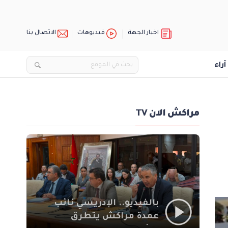
اخبار الجهة
فيديوهات
الاتصال بنا
آراء
مراكش الان TV
بالفيديو.. الإدريسي نائب
عمدة مراكش يتطرق