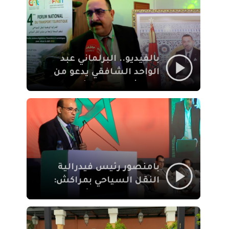
الإيمان
بالفيديو.. البرلماني عبد
الواحد الشافقي يدعو من
مراكش إلى تحديث ترسانة
النقل السياحي لمواكبة
رهان 2030
بامنصور رئيس فيدرالية
النقل السياحي بمراكش:
جودة تجربة السائح
والاصلاح التشريعي
ركيزتان أساسيتان لكسب