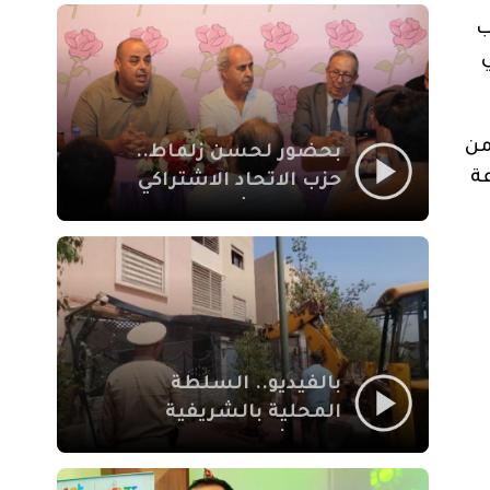
بمراكش
ب
 في
من
بحضور لحسن زلماط..
مجموعة
حزب الاتحاد الاشتراكي
للقوات الشعبية يفتتح
مقراً بمقاطعة سيدي
يوسف بن علي مراكش
بالفيديو.. السلطة
المحلية بالشريفية
بمراكش تتدخل لإزالة
بنايات غير قانونية بإقامة