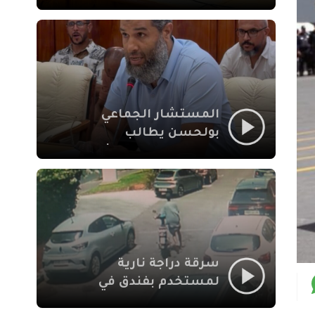
لإشكالات الملف
الاجتماعي في نقل
المحطة الطرقية إلى
العزوزية
المستشار الجماعي
بولحسن يطالب
بتوضيحات حول تعثر
أشغال شارع علال
الفاسي بمراكش
سرقة دراجة نارية
لمستخدم بفندق في
طريق الدار البيضاء