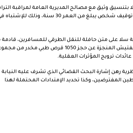
بتنسيق وثيق مع مصالح المديرية العامة لمراقبة الترا
الوطني، مساء أمس السبت 24 شتنبر الجاري، من توقيف شخص يبلغ من العمر 30 سنة، وذلك للإشتباه
ة سلا على متن حافلة للنقل الطرقي للمسافرين، قادمة 
إحدى مدن شمال المملكة، قبل أن تسفر عملية التفتيش المنجزة عن حجز 1050 قرص طبي مخدر من 
عائدات ترويج المؤثرات العقلية.
ظرية رهن إشارة البحث القضائي الذي تشرف عليه النيابة
ن المفترضين، وكذا تحديد الإمتدادات المحتملة لهذا