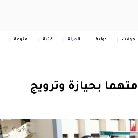
حوادث
دولية
المرأة
فنية
منوعة
هما بحيازة وترويج