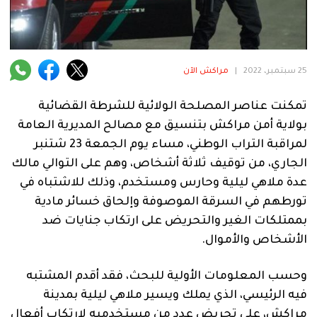
فنية
منوعة
آراء
25 سبتمبر، 2022
|
مراكش الآن
تمكنت عناصر المصلحة الولائية للشرطة القضائية
بولاية أمن مراكش بتنسيق مع مصالح المديرية العامة
.
لمراقبة التراب الوطني، مساء يوم الجمعة 23 شتنبر
الجاري، من توقيف ثلاثة أشخاص، وهم على التوالي مالك
عدة ملاهي ليلية وحارس ومستخدم، وذلك للاشتباه في
تورطهم في السرقة الموصوفة وإلحاق خسائر مادية
بممتلكات الغير والتحريض على ارتكاب جنايات ضد
الأشخاص والأموال.
وحسب المعلومات الأولية للبحث، فقد أقدم المشتبه
فيه الرئيسي، الذي يملك ويسير ملاهي ليلية بمدينة
مراكش، على تحريض عدد من مستخدميه لارتكاب أفعال