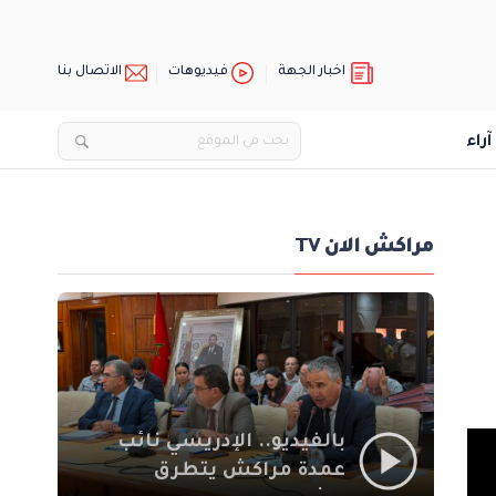
اخبار الجهة
فيديوهات
الاتصال بنا
آراء
مراكش الان TV
بالفيديو.. الإدريسي نائب
عمدة مراكش يتطرق