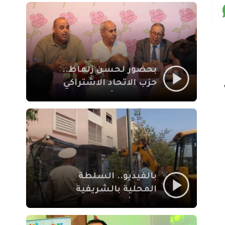
بمراكش
بحضور لحسن زلماط..
حزب الاتحاد الاشتراكي
للقوات الشعبية يفتتح
مقراً بمقاطعة سيدي
يوسف بن علي مراكش
نية 17
بالفيديو.. السلطة
المحلية بالشريفية
بمراكش تتدخل لإزالة
بنايات غير قانونية بإقامة