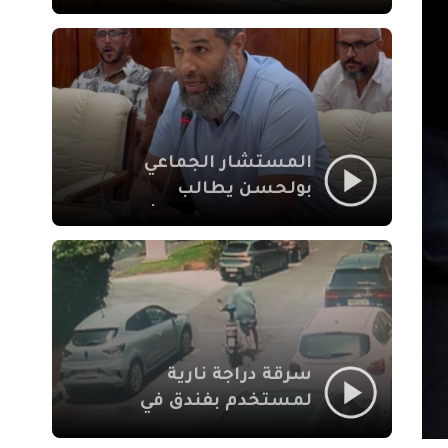
لإشكالات الملف
الاجتماعي في نقل
المحطة الطرقية إلى
العزوزية
المستشار الجماعي
بولحسن يطالب
بتوضيحات حول تعثر
أشغال شارع علال
الفاسي بمراكش
سرقة دراجة نارية
لمستخدم بفندق في
طريق الدار البيضاء