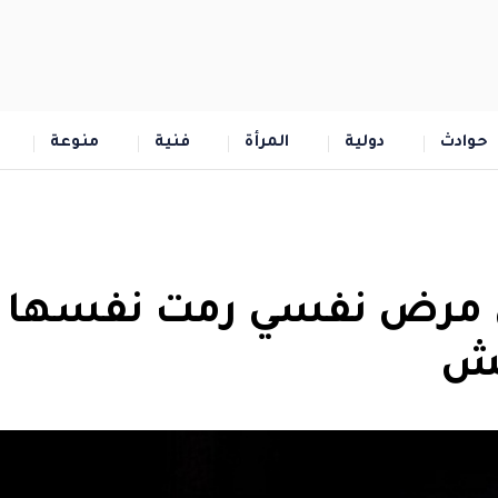
حوادث
دولية
المرأة
فنية
منوعة
 من مرض نفسي رمت نفسها
كش