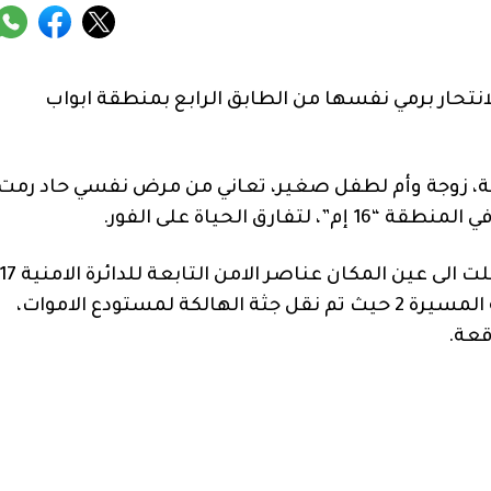
نتحار برمي نفسها من الطابق الرابع بمنطقة ابواب
ة، زوجة وأم لطفل صغير، تعاني من مرض نفسي حاد رمت
ق الحياة على الفور.
وقد استنفرت الواقعة مختلف المصالح، حيث انتقلت الى عين المكان عناصر الامن التابعة للدائرة الام
وممثلي السلطة المحلية التابعة للملحقة الادارية المسيرة 2 حيث تم نقل جثة الهالكة لمستودع الاموات،
قعة.