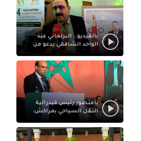
الإيمان
بالفيديو.. البرلماني عبد
الواحد الشافقي يدعو من
مراكش إلى تحديث ترسانة
النقل السياحي لمواكبة
رهان 2030
بامنصور رئيس فيدرالية
النقل السياحي بمراكش:
جودة تجربة السائح
والاصلاح التشريعي
ركيزتان أساسيتان لكسب