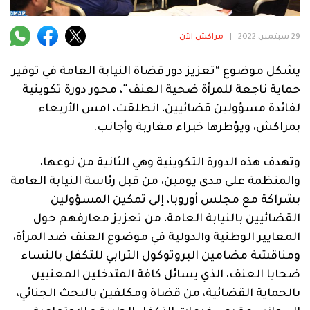
فنية
منوعة
29 سبتمبر، 2022
|
مراكش الآن
آراء
يشكل موضوع “تعزيز دور قضاة النيابة العامة في توفير
حماية ناجعة للمرأة ضحية العنف”، محور دورة تكوينية
لفائدة مسؤولين قضائيين، انطلقت، امس الأربعاء
بمراكش، ويؤطرها خبراء مغاربة وأجانب.
.
وتهدف هذه الدورة التكوينية وهي الثانية من نوعها،
والمنظمة على مدى يومين، من قبل رئاسة النيابة العامة
بشراكة مع مجلس أوروبا، إلى تمكين المسؤولين
القضائيين بالنيابة العامة، من تعزيز معارفهم حول
المعايير الوطنية والدولية في موضوع العنف ضد المرأة،
ومناقشة مضامين البروتوكول الترابي للتكفل بالنساء
ضحايا العنف، الذي يسائل كافة المتدخلين المعنيين
بالحماية القضائية، من قضاة ومكلفين بالبحث الجنائي،