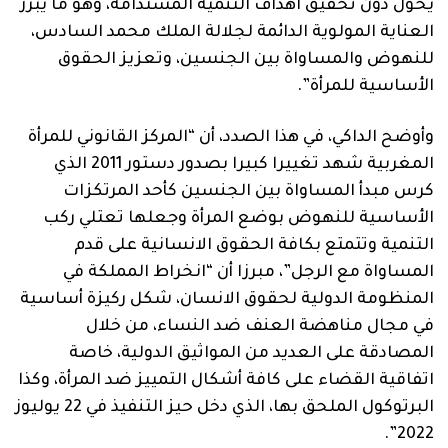
يحول دون تحقيق اهداف التنمية المستدامة، وهو ما يبرز
العناية المولوية الدائمة لجلالة الملك محمد السادس،
للنهوض والمساواة بين الجنسين، وتعزيز الحقوق
الأساسية للمرأة”.
وأوضح الداكي، في هذا الصدد، أن “المركز القانوني للمرأة
المغربية شهد تغييرا كبيرا بصدور دستور 2011 الذي
كرس مبدأ المساواة بين الجنسين كأحد المرتكزات
الأساسية للنهوض بوضع المرأة وجعلها تعتلي ركب
التنمية وتتمتع بكافة الحقوق الانسانية على قدم
المساواة مع الرجل”، مبرزا أن “انخراط المملكة في
المنظومة الدولية لحقوق الانسان، شكل ركيزة أساسية
في مجال مناهضة العنف ضد النساء، من خلال
المصادقة على العديد من المواثيق الدولية، خاصة
اتفاقية القضاء على كافة أشكال التمييز ضد المرأة، وكذا
البرتوكول الملحق بها، الذي دخل حيز التنفيذ في 22 يوليوز
2022”.