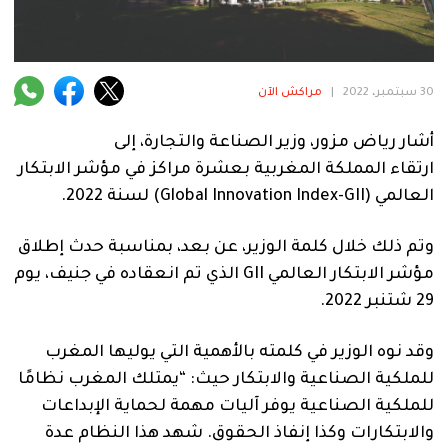
فنية
منوعة
30 سبتمبر، 2022
|
مراكش الآن
آراء
أشار رياض مزور، وزير الصناعة والتجارة، إلى
ارتقاء
المملكة المغربية بعشرة مراكز في مؤشر الابتكار
.
العالمي (
Global Innovation Index-GII
) لسنة 2022.
وتم ذلك خلال كلمة الوزير
،
عن
بعد
،
بمناسبة
حدث إطلاق
مؤشر الابتكار العالمي
GII
الذي تم انعقاده في جنيف، يوم
29 شتنبر 2022.
وقد
نوه
الوزير
في
كلمته
بالأهمية التي يوليها المغرب
للملكية الصناعية والابتكار حيث: “
يمتلك المغرب نظامًا
للملكية الصناعية يوفر آليات مهمة لحماية الإبداعات
والابتكارات وكذا إنفاذ الحقوق. شهد هذا النظام عدة