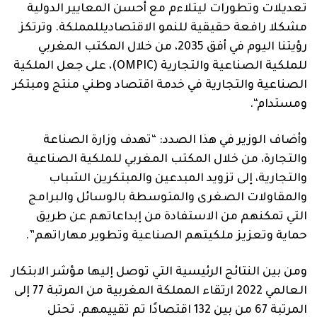
تعديلات وتطورات ليتلاءم مع أحسن المعايير الدولية
مشكلا رافعة حقيقية للنمو الاقتصادي
للمملكة
.
وترتكز
رؤيتنا
اليوم في أفق 2035، من خلال المكتب المغربي
للملكية الصناعية
والتجارية (
OMPIC
)،
على جعل
الملكية
الصناعية
والتجارية
في خدمة اقتصاد وطني منتج ومبتكر
و
مستدام
“
.
وأضاف
الوزير
في هذا الصدد
:
“تهدف وزارة الصناعة
والتجارة، من خلال المكتب المغربي للملكية الصناعية
والتجارية، إلى تزويد المبدعين والمبتكرين الشباب
والمقاولات الصغرى والمتوسطة
ب
الوسائل
والبرامج
التي
تمكنهم
من الاستفادة من إبداعاتهم عن طريق
حماية وتعزيز ملكيتهم الصناعية وتطوير مهاراتهم”.
ومن بين النتائج الرئيسية التي توصل إليها مؤشر الابتكار
العالمي
2022
ارتقاء المملكة المغربية
من المرتبة 77 إلى
المرتبة 67 من بين 132 اقتصادًا تم تقييمهم. تحتل