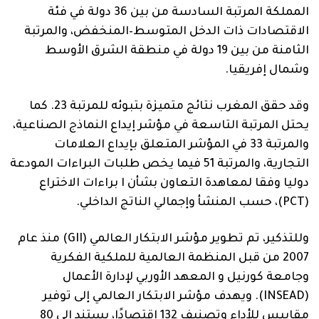
المملكة المرتبة السادسة من بين 36 دولة في فئة
الاقتصادات ذات الدخل المتوسط
–
المنخفض، والمرتبة
الثامنة من بين 19 دولة في م
نطقة الشرق الأوسط
وشمال إفريقيا
.
وقد حقق المغرب نتائج متميزة
بتبوئه
للمرتبة 23. كما
يحتل المرتبة التاسعة في مؤشر إيداع
النماذج الصناعية
،
والمرتبة 33 في المؤشر المتعلق بإيداع العلامات
التجارية، والمرتبة 51 فيما يخص طلبات البراءات المودعة
دوليا وفقا لمعاهدة التعاون بشأن ا
براءات
الاختراع
(
PCT
)، حسب
المنشأ وإجمالي الناتج الداخلي.
وللتذكير، تم تطوير مؤشر الابتكار العالمي (
GII
) منذ عام
2007 من قبل المنظمة العالمية للملكية الفكرية
وجامعة كورنيل
و المعهد الأوربي لإدارة الأعمال
(
INSEAD
).
ويهدف مؤشر الابتكار العالمي إلى
توفير
مقاييس للأداء وتصنيف 132 اقتصادًا، يستند
إلى 80