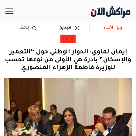
اخبار
فيديو
بحث
الرئيسية
مجتمع
مجتمع
إيمان لماوي: الحوار الوطني حول “التعمير
والإسكان” بادرة هي الأولى من نوعها تحسب
سياسة
للوزيرة فاطمة الزهراء المنصوري
رياضة
حوادث
دولية
المرأة