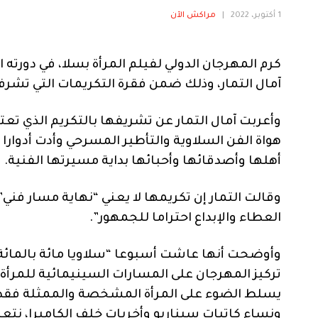
1 أكتوبر، 2022
|
مراكش الآن
كرم المهرجان الدولي لفيلم المرأة بسلا، في دورته
آمال التمار، وذلك ضمن فقرة التكريمات التي تشرف 
وأعربت آمال التمار عن تشريفها بالتكريم الذي ت
هواة الفن السلاوية والتأطير المسرحي وأدت أدوار
أهلها وأصدقائها وأحبائها بداية مسيرتها الفنية.
وقالت التمار إن تكريمها لا يعني “نهاية مسار فني
العطاء والإبداع احتراما للجمهور”.
وأوضحت أنها عاشت أسبوعا “سلاويا مائة بالمائة ب
تركيز المهرجان على المسارات السينيمائية للمرأة 
يسلط الضوء على المرأة المشخصة والممثلة فقط،
ونساء كاتبات سيناريو وأخريات خلف الكاميرا، نتعر