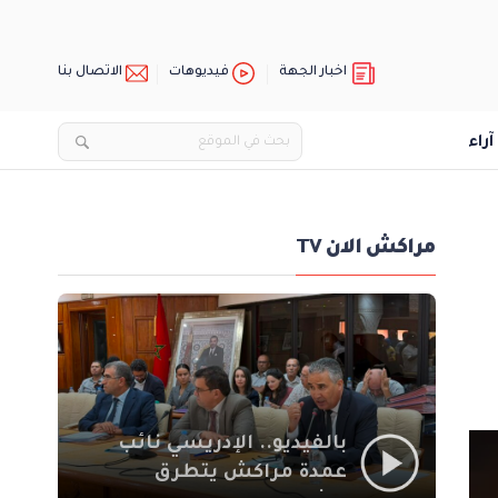
اخبار الجهة
فيديوهات
الاتصال بنا
آراء
مراكش الان TV
بالفيديو.. الإدريسي نائب
عمدة مراكش يتطرق