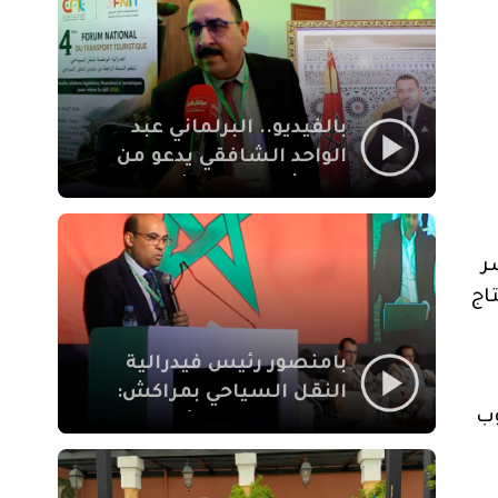
الإيمان
بالفيديو.. البرلماني عبد
الواحد الشافقي يدعو من
مراكش إلى تحديث ترسانة
النقل السياحي لمواكبة
رهان 2030
ر
اج
بامنصور رئيس فيدرالية
النقل السياحي بمراكش:
وب
جودة تجربة السائح
والاصلاح التشريعي
ركيزتان أساسيتان لكسب