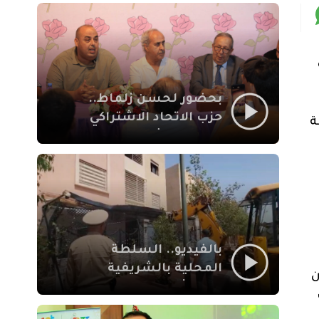
بمراكش
بحضور لحسن زلماط..
حزب الاتحاد الاشتراكي
ة
للقوات الشعبية يفتتح
مقراً بمقاطعة سيدي
يوسف بن علي مراكش
بالفيديو.. السلطة
المحلية بالشريفية
ن
بمراكش تتدخل لإزالة
بنايات غير قانونية بإقامة