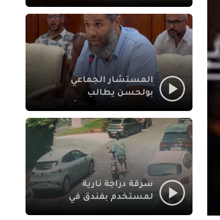
لإشكالات الملف
الاجتماعي في نقل
المحطة الطرقية إلى
العزوزية
المستشار الجماعي
بولحسن يطالب
بتوضيحات حول تعثر
أشغال شارع علال
الفاسي بمراكش
سرقة دراجة نارية
لمستخدم بفندق في
طريق الدار البيضاء