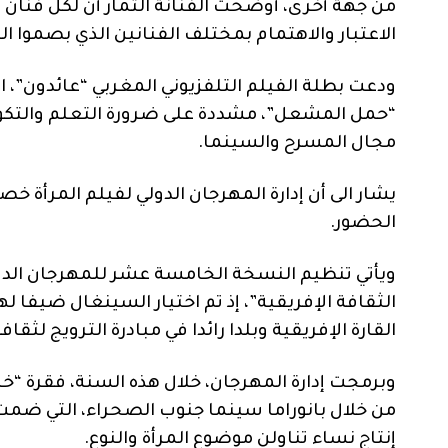
من جهة أخرى، أوضحت الفنانة التمار أن لكل فنان ب
الاعتبار والاهتمام بمختلف الفنانين الذي بصموا ال
ودعت بطلة الفيلم التلفزيوني المغربي “عائدون”، 
“حمل المشعل”، مشددة على ضرورة التعلم والتكوين
مجال المسرح والسينما.
يشار الى أن إدارة المهرجان الدولي لفيلم المرأة خص
الحضور.
ويأتي تنظيم النسخة الخامسة عشر للمهرجان الدول
الثقافة الإفريقية”، إذ تم اختيار السينغال ضيفا ل
القارة الإفريقية وبلدا رائدا في مبادرة الترويج لثقاف
وبرمجت إدارة المهرجان، خلال هذه السنة، فقرة “خا
من خلال بانوراما سينما جنوب الصحراء، التي ضمت
إنتاج نساء تناولن موضوع المرأة والنوع.