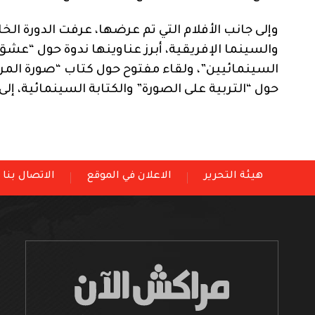
وإلى جانب الأفلام التي تم عرضها، عرفت الدورة ا
والسينما الإفريقية، أبرز عناوينها ندوة حول “عشق 
السينمائيين”، ولقاء مفتوح حول كتاب “صورة المرأ
حول “التربية على الصورة” والكتابة السينمائية، إ
هيئة التحرير
الاعلان في الموقع
الاتصال بنا