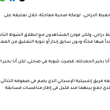
حفيظ الدراجي، لوعكة صحية مفاجئة، خلال تعليقه على
يظ دراجي، ولكن فوجئ المشاهدون مع انطلاق الشوط الثان
ر صوت المعلق حتى الدقيقة 50، والتي بدأ فيها فجأة ودون سابق إنذار أو تنويه التعليق من الم
نا بخير الحمدلله، قصرت شوية في صحتي، لكن أنا بخير ال
يفه فريق إشبيلية الإسباني الذي يضم في صفوفه الثنائي
الذي جمع بينهما منذ قليل في إطار منافسات مسابقة