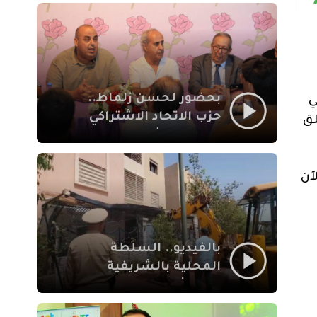
بمراكش
بحضور لحسن زلماط..
ي
حزب الاتحاد الاشتراكي
علق
للقوات الشعبية يفتتح
مقراً بمقاطعة سيدي
يوسف بن علي مراكش
آن
بالفيديو.. السلطة
المحلية بالشريفية
بمراكش تتدخل لإزالة
بنايات غير قانونية بإقامة