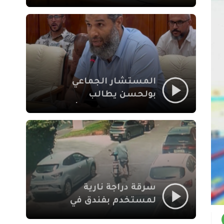
لإشكالات الملف
الاجتماعي في نقل
المحطة الطرقية إلى
العزوزية
المستشار الجماعي
بولحسن يطالب
بتوضيحات حول تعثر
أشغال شارع علال
الفاسي بمراكش
سرقة دراجة نارية
لمستخدم بفندق في
طريق الدار البيضاء