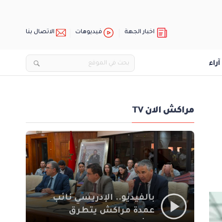
اخبار الجهة
فيديوهات
الاتصال بنا
آراء
مراكش الان TV
بالفيديو.. الإدريسي نائب
عمدة مراكش يتطرق