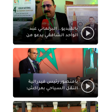
الإيمان
بالفيديو.. البرلماني عبد
الواحد الشافقي يدعو من
مراكش إلى تحديث ترسانة
النقل السياحي لمواكبة
رهان 2030
بامنصور رئيس فيدرالية
النقل السياحي بمراكش:
جودة تجربة السائح
والاصلاح التشريعي
ركيزتان أساسيتان لكسب