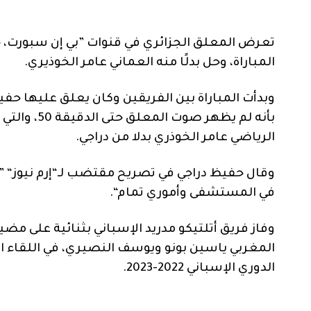
تعرض المعلق الجزائري في قنوات ”بي إن سبورت، 
المباراة، وحل بدلًا منه العماني عامر الخوذيري.
وبدأت المباراة بين الفريقين وكان يعلق عليها حف
بأنه لم يظه
الرياضي عامر الخوذري بدلا من دراجي.
وقال حفيظ دراجي في تصريح مقتضب لـ“إرم نيوز“ ”أ
في المستشفى وأموري تمام“.
وفاز فريق أتلتيكو مدريد الإسباني بثنائية على مض
المغربي ياسين بونو ويوسف النصيري، في اللقاء 
الدوري الإسباني 2022-2023.