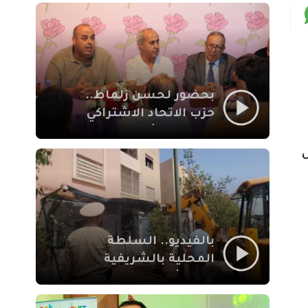
بمراكش
بحضور لحسن زلماط..
حزب الاتحاد الاشتراكي
للقوات الشعبية يفتتح
مقراً بمقاطعة سيدي
يوسف بن علي مراكش
بالفيديو.. السلطة
المحلية بالشريفية
بمراكش تتدخل لإزالة
بنايات غير قانونية بإقامة