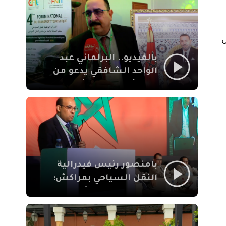
الإيمان
بالفيديو.. البرلماني عبد
الواحد الشافقي يدعو من
مراكش إلى تحديث ترسانة
النقل السياحي لمواكبة
رهان 2030
بامنصور رئيس فيدرالية
النقل السياحي بمراكش:
جودة تجربة السائح
والاصلاح التشريعي
ركيزتان أساسيتان لكسب