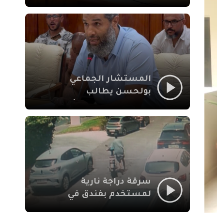
لإشكالات الملف
الاجتماعي في نقل
المحطة الطرقية إلى
العزوزية
المستشار الجماعي
بولحسن يطالب
بتوضيحات حول تعثر
أشغال شارع علال
الفاسي بمراكش
سرقة دراجة نارية
لمستخدم بفندق في
طريق الدار البيضاء