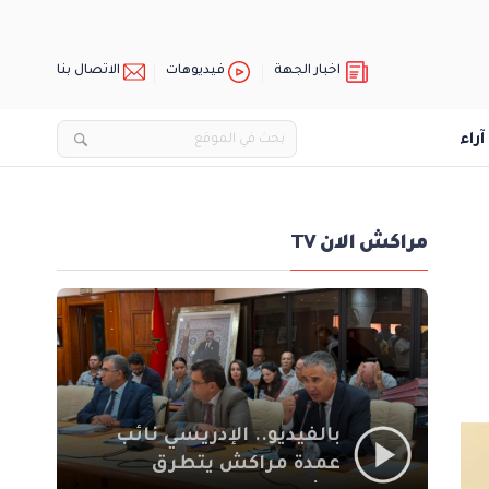
اخبار الجهة
فيديوهات
الاتصال بنا
آراء
مراكش الان TV
بالفيديو.. الإدريسي نائب
عمدة مراكش يتطرق