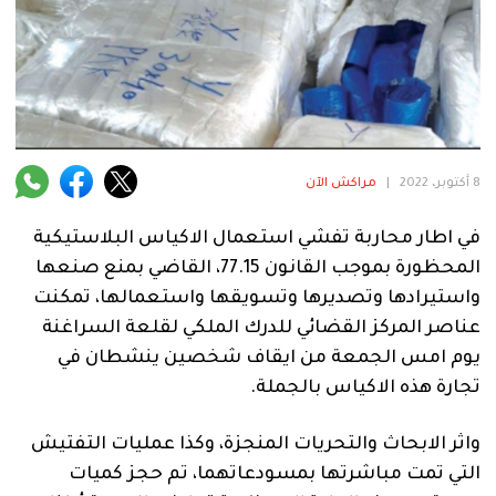
فنية
منوعة
آراء
8 أكتوبر، 2022
|
مراكش الآن
.
في اطار محاربة تفشي استعمال الاكياس البلاستيكية
المحظورة بموجب القانون 77.15، القاضي بمنع صنعها
واستيرادها وتصديرها وتسويقها واستعمالها، تمكنت
عناصر المركز القضائي للدرك الملكي لقلعة السراغنة
يوم امس الجمعة من ايقاف شخصين ينشطان في
تجارة هذه الاكياس بالجملة.
واثر الابحاث والتحريات المنجزة، وكذا عمليات التفتيش
التي تمت مباشرتها بمسودعاتهما، تم حجز كميات