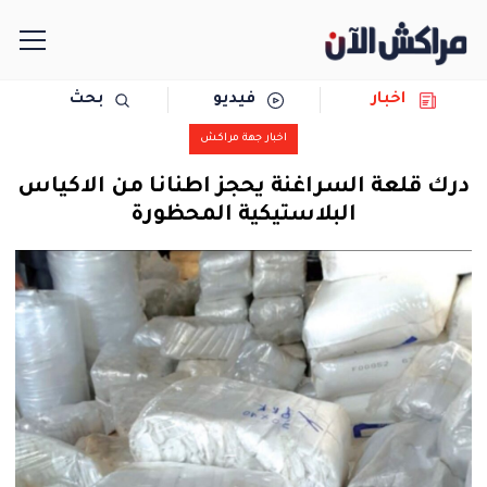
اخبار
فيديو
بحث
الرئيسية
اخبار جهة مراكش
مجتمع
درك قلعة السراغنة يحجز اطنانا من الاكياس
البلاستيكية المحظورة
سياسة
رياضة
حوادث
دولية
المرأة