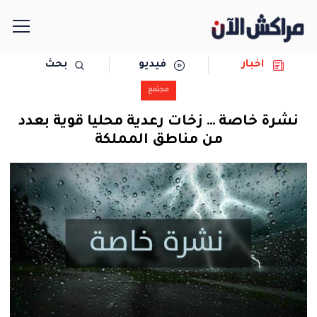
اخبار
فيديو
بحث
الرئيسية
مجتمع
مجتمع
نشرة خاصة … زخات رعدية محليا قوية بعدد
من مناطق المملكة
سياسة
رياضة
حوادث
دولية
المرأة