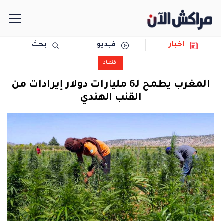
اخبار
فيديو
بحث
الرئيسية
اقتصاد
مجتمع
المغرب يطمح لـ6 مليارات دولار إيرادات من
القنب الهندي
سياسة
رياضة
حوادث
دولية
المرأة