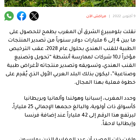
فنية
منوعة
9 أكتوبر، 2022
|
مراكش الآن
آراء
نقلت بلومبيرغ الشرق أن المغرب يطمح للحصول على
ما بين 4 إلى 6 مليارات دولار سنوياً من تصدير المنتجات
الطبية للقنب الهندي بحلول عام 2028، عقب الترخيص
مؤخراً لـ10 شركات لممارسة أنشطة “تحويل وتصنيع
.
القنب الهندي، وتسويقه وتصدير منتجاته لأغراض طبية
وصناعية”، ليكون بذلك البلد العربي الأول الذي يُقدِم على
خطوة فعلية بهذا المجال.
وحدد المغرب، إسبانيا وهولندا وألمانيا وبريطانيا
كأسواق ذات أولوية، والبالغ حجمها الإجمالي 25 ملياراً،
ليرتفع هذا الرقم إلى 42 ملياراً عند إضافة فرنسا
وإيطاليا لاحقاً.