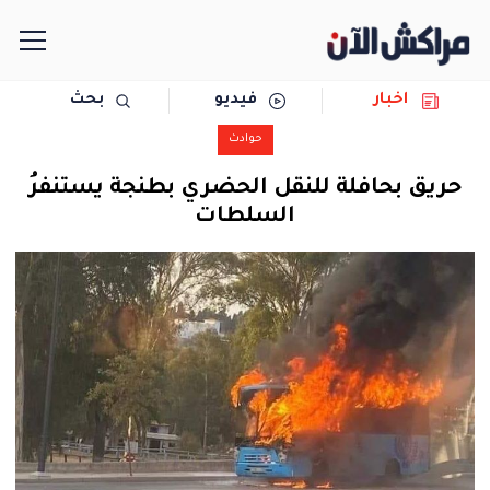
اخبار
فيديو
بحث
الرئيسية
حوادث
مجتمع
حريق بحافلة للنقل الحضري بطنجة يستنفرُ
السلطات
سياسة
رياضة
حوادث
دولية
المرأة