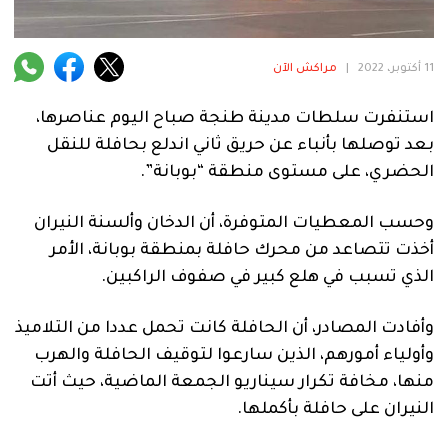
فنية
منوعة
11 أكتوبر، 2022
|
مراكش الآن
آراء
استنفرت سلطات مدينة طنجة صباح اليوم عناصرها،
بعد توصلها بأنباء عن حريق ثاني اندلع بحافلة للنقل
الحضري، على مستوى منطقة “بوبانة”.
.
وحسب المعطيات المتوفرة، أن الدخان وألسنة النيران
أخذت تتصاعد من محرك حافلة بمنطقة بوبانة، الأمر
الذي تسبب في هلع كبير في صفوف الراكبين.
وأفادت المصادر، أن الحافلة كانت تحمل عددا من التلاميذ
وأولياء أمورهم، الذين سارعوا لتوقيف الحافلة والهرب
منها، مخافة تكرار سيناريو الجمعة الماضية، حيث أتت
النيران على حافلة بأكملها.