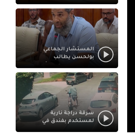
لإشكالات الملف
الاجتماعي في نقل
المحطة الطرقية إلى
العزوزية
المستشار الجماعي
بولحسن يطالب
بتوضيحات حول تعثر
أشغال شارع علال
الفاسي بمراكش
سرقة دراجة نارية
لمستخدم بفندق في
طريق الدار البيضاء