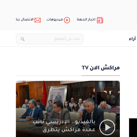
اخبار الجهة
فيديوهات
الاتصال بنا
آراء
مراكش الان TV
بالفيديو.. الإدريسي نائب
عمدة مراكش يتطرق