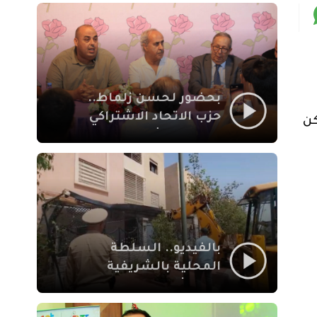
بمراكش
بحضور لحسن زلماط..
حزب الاتحاد الاشتراكي
كن
للقوات الشعبية يفتتح
مقراً بمقاطعة سيدي
يوسف بن علي مراكش
بالفيديو.. السلطة
المحلية بالشريفية
بمراكش تتدخل لإزالة
بنايات غير قانونية بإقامة