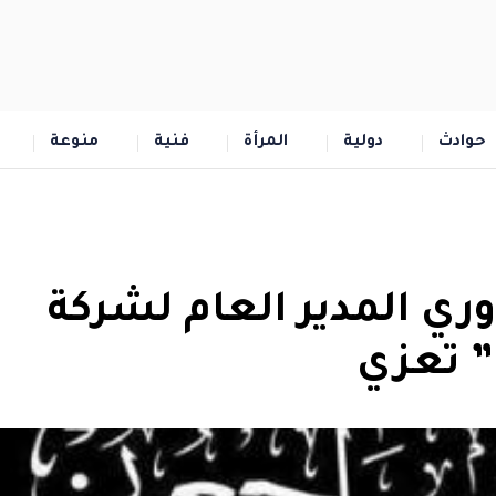
حوادث
دولية
المرأة
فنية
منوعة
ري المدير العام لشركة
” تعزي