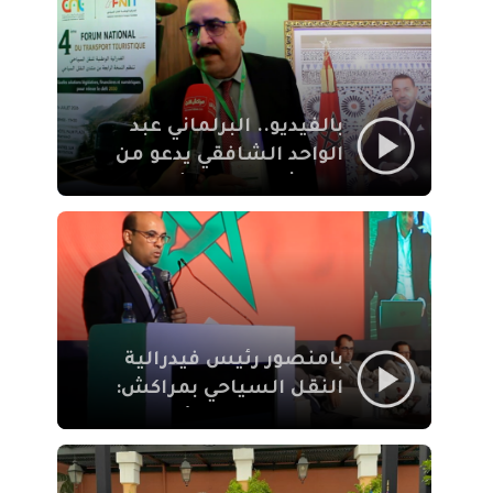
الإيمان
بالفيديو.. البرلماني عبد
الواحد الشافقي يدعو من
مراكش إلى تحديث ترسانة
النقل السياحي لمواكبة
رهان 2030
بامنصور رئيس فيدرالية
النقل السياحي بمراكش:
جودة تجربة السائح
والاصلاح التشريعي
ركيزتان أساسيتان لكسب