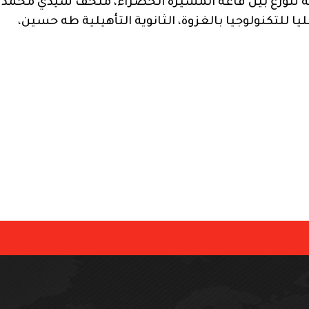
ية تتوزع بين قاعة المسيرة الخضراء، متحف سيدي محمد
عليا للتكنولوجيا بالغزوة، الثانوية التأهيلية طه حسين،