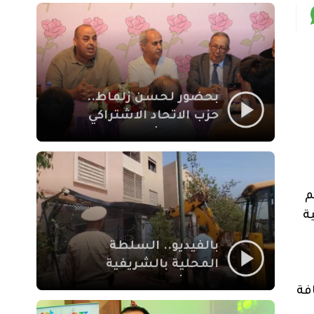
بمراكش
بحضور لحسن زلماط..
حزب الاتحاد الاشتراكي
للقوات الشعبية يفتتح
مقراً بمقاطعة سيدي
يوسف بن علي مراكش
تم
ة
بالفيديو.. السلطة
المحلية بالشريفية
بمراكش تتدخل لإزالة
فة
بنايات غير قانونية بإقامة