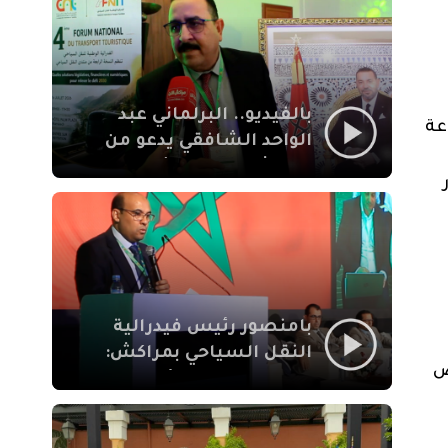
الإيمان
بالفيديو.. البرلماني عبد
عة
الواحد الشافقي يدعو من
مراكش إلى تحديث ترسانة
النقل السياحي لمواكبة
رهان 2030
بامنصور رئيس فيدرالية
النقل السياحي بمراكش:
ض
جودة تجربة السائح
والاصلاح التشريعي
ركيزتان أساسيتان لكسب