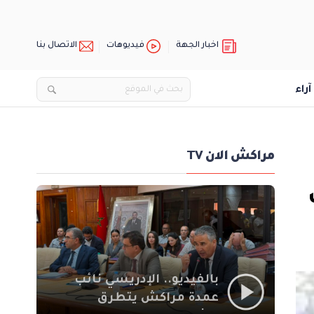
اخبار الجهة
فيديوهات
الاتصال بنا
آراء
مراكش الان TV
بالفيديو.. الإدريسي نائب
عمدة مراكش يتطرق