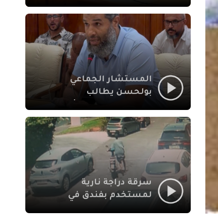
لإشكالات الملف
الاجتماعي في نقل
المحطة الطرقية إلى
العزوزية
المستشار الجماعي
بولحسن يطالب
بتوضيحات حول تعثر
أشغال شارع علال
الفاسي بمراكش
سرقة دراجة نارية
لمستخدم بفندق في
طريق الدار البيضاء