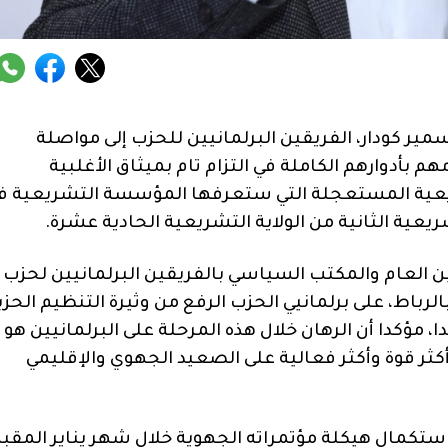
مير كودار، الفريقين البرلمانيين للحزب إلى مواصلة
بأدوارهم الكاملة في التزام تام بميثاق الأغلبية
شريعية المستعجلة التي ستعرفها المؤسسة التشريعية ف
يعية الثانية من الولاية التشريعية الحادية عشرة.
ين العام والمكتب السياسي بالفريقين البرلمانيين لحزب
صالة والمعاصرة، يومه الجمعة 14 أكتوبر 2022، بالرباط، على برلمانيي الحزب الرفع من وثيرة التنظيم الح
 مؤكدا أن الرهان خلال هذه المرحلة على البرلمانيين هو
أكثر قوة وأكثر فعالية على الصعيد الجهوي والإقليمي
استكمال هيكلة مؤتمراته الجهوية خلال شهر يناير المقبل