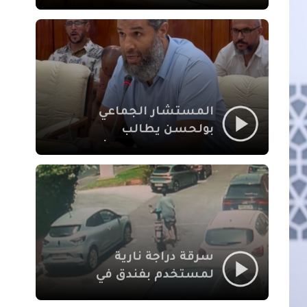
لإشكالات الملف
الاجتماعي في نقل
المحطة الطرقية إلى
العزوزية
المستشار الجماعي
بولحسن يطالب
بتوضيحات حول تعثر
أشغال شارع علال
الفاسي بمراكش
سرقة دراجة نارية
لمستخدم بفندق في
طريق الدار البيضاء