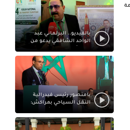
الإيمان
مة
بالفيديو.. البرلماني عبد
الواحد الشافقي يدعو من
مراكش إلى تحديث ترسانة
النقل السياحي لمواكبة
رهان 2030
بامنصور رئيس فيدرالية
النقل السياحي بمراكش:
جودة تجربة السائح
والاصلاح التشريعي
ركيزتان أساسيتان لكسب