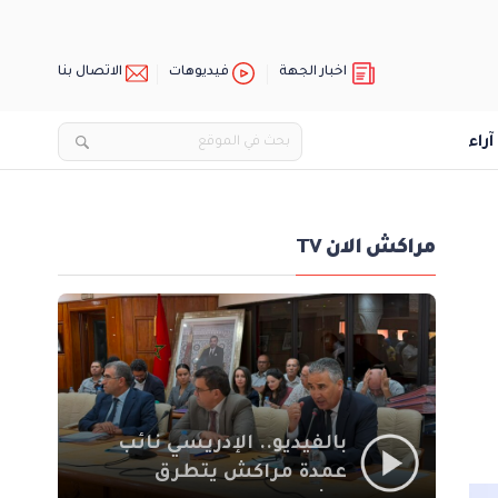
اخبار الجهة
فيديوهات
الاتصال بنا
آراء
مراكش الان TV
بالفيديو.. الإدريسي نائب
عمدة مراكش يتطرق