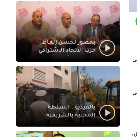
بمراكش
بحضور لحسن زلماط..
حزب الاتحاد الاشتراكي
للقوات الشعبية يفتتح
ي
مقراً بمقاطعة سيدي
يوسف بن علي مراكش
زبي
بالفيديو.. السلطة
المحلية بالشريفية
بمراكش تتدخل لإزالة
بنايات غير قانونية بإقامة
،