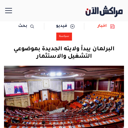
اخبار
فيديو
بحث
الرئيسية
سياسة
مجتمع
البرلمان يبدأ ولايته الجديدة بموضوعي
التشغيل والاستثمار
سياسة
رياضة
حوادث
دولية
المرأة