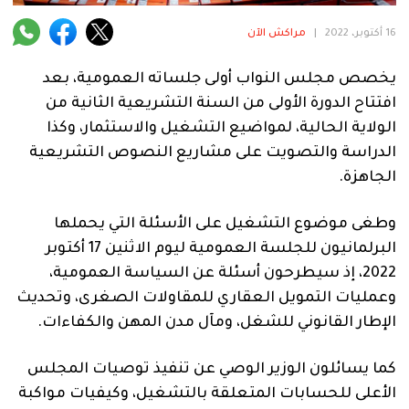
فنية
16 أكتوبر، 2022
|
مراكش الآن
منوعة
يخصص مجلس النواب أولى جلساته العمومية، بعد
آراء
افتتاح الدورة الأولى من السنة التشريعية الثانية من
الولاية الحالية، لمواضيع التشغيل والاستثمار، وكذا
الدراسة والتصويت على مشاريع النصوص التشريعية
.
الجاهزة.
وطغى موضوع التشغيل على الأسئلة التي يحملها
البرلمانيون للجلسة العمومية ليوم الاثنين 17 أكتوبر
2022، إذ سيطرحون أسئلة عن السياسة العمومية،
وعمليات التمويل العقاري للمقاولات الصغرى، وتحديث
الإطار القانوني للشغل، ومآل مدن المهن والكفاءات.
كما يسائلون الوزير الوصي عن تنفيذ توصيات المجلس
الأعلى للحسابات المتعلقة بالتشغيل، وكيفيات مواكبة