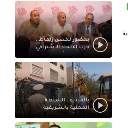
بمراكش
بحضور لحسن زلماط..
حزب الاتحاد الاشتراكي
للقوات الشعبية يفتتح
مقراً بمقاطعة سيدي
يوسف بن علي مراكش
بالفيديو.. السلطة
المحلية بالشريفية
بمراكش تتدخل لإزالة
بنايات غير قانونية بإقامة