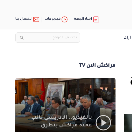
اخبار الجهة
فيديوهات
الاتصال بنا
آراء
مراكش الان TV
بالفيديو.. الإدريسي نائب
عمدة مراكش يتطرق