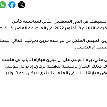
فسيهما في الدور التمهيدي الثاني لمنافسة كأس
لعاصمة المصرية القاهرة.
يق الجيش الملكي في مواجهة فريق دجوليبا المالي، بينما
نستيري التونسي.
وتجرى مباراة ذهاب الجيش الملكي أمام دجوليبا، في مالي، يوم 2 نونبر، على أن تجرى مباراة الإياب في ملعب
مجمع الأمير مولاي عبد الله بالرباط، يوم 9 نونبر 2022، كذلك الشأن بالنسبة لنهضة بركان، إذ يرحل لتونس