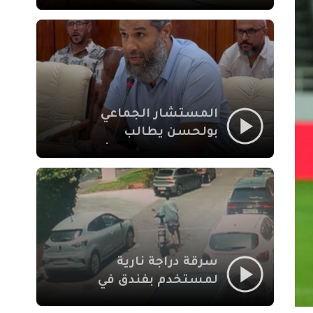
لإشكالات الملف
الاجتماعي في نقل
المحطة الطرقية إلى
العزوزية
المستشار الجماعي
بولحسن يطالب
بتوضيحات حول تعثر
أشغال شارع علال
الفاسي بمراكش
سرقة دراجة نارية
لمستخدم بفندق في
طريق الدار البيضاء