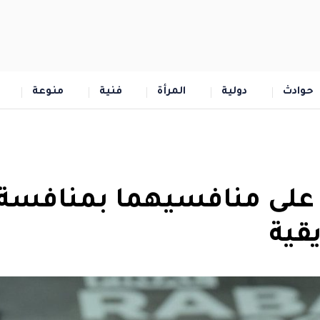
حوادث
دولية
المرأة
فنية
منوعة
 على منافسيهما بمنافسة
قية