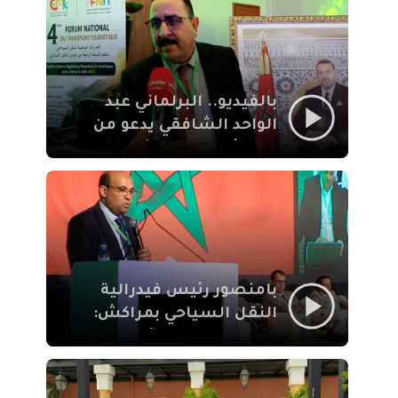
الإيمان
بالفيديو.. البرلماني عبد
الواحد الشافقي يدعو من
مراكش إلى تحديث ترسانة
النقل السياحي لمواكبة
رهان 2030
بامنصور رئيس فيدرالية
النقل السياحي بمراكش:
جودة تجربة السائح
والاصلاح التشريعي
ركيزتان أساسيتان لكسب