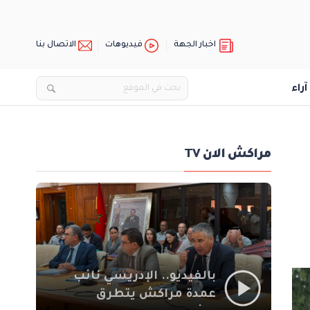
اخبار الجهة
فيديوهات
الاتصال بنا
آراء
مراكش الان TV
بالفيديو.. الإدريسي نائب
عمدة مراكش يتطرق