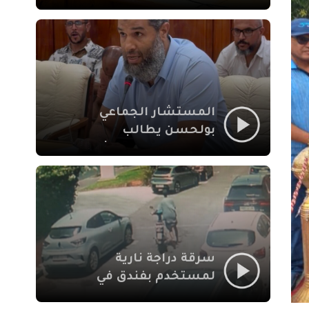
لإشكالات الملف
الاجتماعي في نقل
المحطة الطرقية إلى
العزوزية
المستشار الجماعي
بولحسن يطالب
بتوضيحات حول تعثر
أشغال شارع علال
الفاسي بمراكش
سرقة دراجة نارية
لمستخدم بفندق في
طريق الدار البيضاء