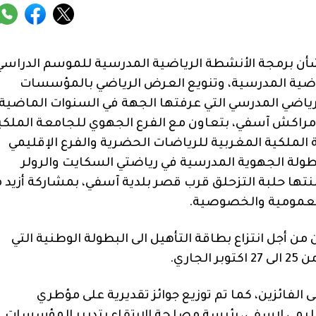
قتضيات المذكرة الوزارية رقم 066-22 في شأن برمجة الأنشطة الرياضية المدرسية للموسم الدراس
 الرياضية المدرسية، وتنويع العرض الرياضي بالمؤسسات
رياضي المدرسي التي عرفتها الجهة في السنوات الماضية،
 مراكش آسفي، بتعاون مع الفرع الجهوي للجامعة الملكي
الملكية المغربية للرياضات الحضرية والفرع الإقليمي
طولة الجهوية المدرسية في رياضتي السكايت والرولر
الثلاثاء 18 أكتوبر 2022، التي احتضنتها حلبة التزحلق قرب قصر بلدية آسفي، بمشاركة أزي
 أجل انتزاع بطاقة التأهيل الى البطولة الوطنية التي
اري.
 الفائزين، كما تم توزيع جوائز تقديرية على مؤطري