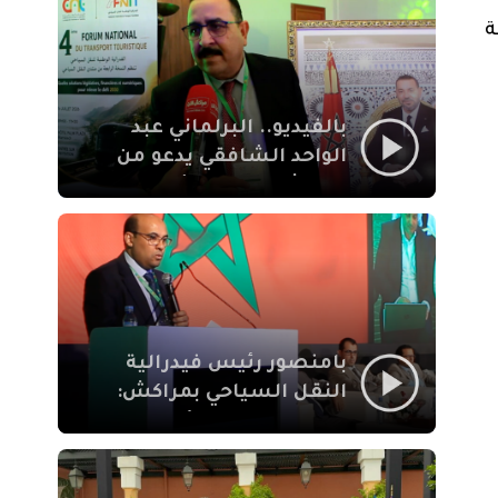
الإيمان
ة
بالفيديو.. البرلماني عبد
الواحد الشافقي يدعو من
مراكش إلى تحديث ترسانة
النقل السياحي لمواكبة
رهان 2030
بامنصور رئيس فيدرالية
النقل السياحي بمراكش:
جودة تجربة السائح
والاصلاح التشريعي
ركيزتان أساسيتان لكسب