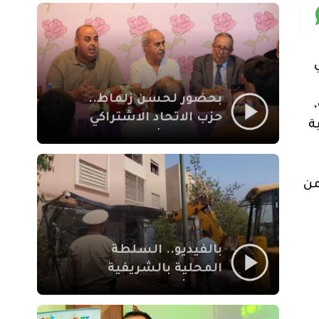
بمراكش
ي
بحضور لحسن زلماط..
حزب الاتحاد الاشتراكي
ة
للقوات الشعبية يفتتح
مقراً بمقاطعة سيدي
يوسف بن علي مراكش
د من
بالفيديو.. السلطة
المحلية بالشريفية
بمراكش تتدخل لإزالة
بنايات غير قانونية بإقامة