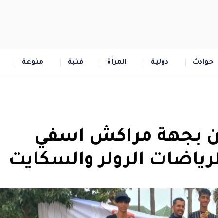
حوادث
دولية
المرأة
فنية
منوعة
كوين بجهة مراكش اسفي
رياضات الرولر والسكايت