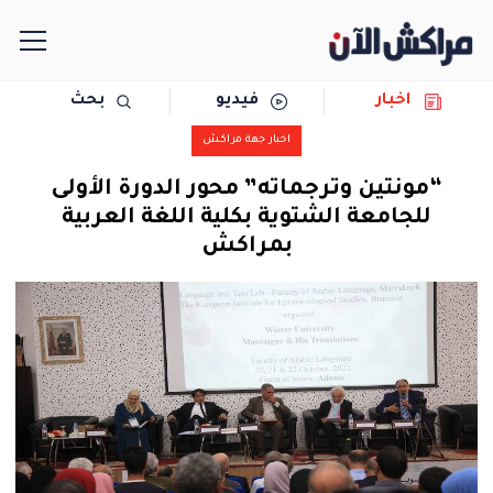
اخبار
فيديو
بحث
الرئيسية
اخبار جهة مراكش
مجتمع
“مونتين وترجماته” محور الدورة الأولى
للجامعة الشتوية بكلية اللغة العربية
سياسة
بمراكش
رياضة
حوادث
دولية
المرأة