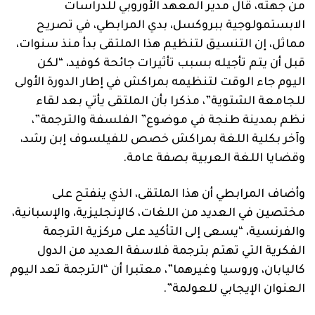
من جهته، قال مدير المعهد الأوروبي للدراسات
الابستمولوجية ببروكسل، بدي المرابطي، في تصريح
مماثل، إن التنسيق لتنظيم هذا الملتقى بدأ منذ سنوات،
قبل أن يتم تأجيله بسبب تأثيرات جائحة كوفيد، “لكن
اليوم جاء الوقت لتنظيمه بمراكش في إطار الدورة الأولى
للجامعة الشتوية”، مذكرا بأن الملتقى يأتي بعد لقاء
نظم بمدينة طنجة في موضوع” الفلسفة والترجمة”،
وآخر بكلية اللغة بمراكش خصص للفيلسوف إبن رشد،
وقضايا اللغة العربية بصفة عامة.
وأضاف المرابطي أن هذا الملتقى، الذي ينفتح على
مختصين في العديد من اللغات، كالإنجليزية، والإسبانية،
والفرنسية، “يسعى إلى التأكيد على مركزية الترجمة
الفكرية التي تهتم بترجمة فلاسفة العديد من الدول
كاليابان، وروسيا وغيرهما”، معتبرا أن “الترجمة تعد اليوم
العنوان الإيجابي للعولمة”.