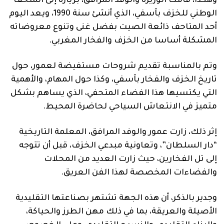
وهكذا، قامت الوزيرة والوفد المرافق، بزيارة إلى المتحف
الوطني للخزف بآسفي، الذي أنشئ سنة 1990، ويعد اليوم
أحد المتاحف ذائعة الصيت بفضل غنى وتنوع معروضاته
المشكلة أساسا من الخزف والفخار المغربي.
وتم بالمناسبة تقديم شروحات مستفيضة لعمور، حول
تاريخ الخزف والفخار بآسفي، وكذا حول المهام، والأهمية
التي يكتسيها هذا الفضاء المتحفي، الذي يساهم بشكل
متميز في الانتعاش السياحي لحاضرة المحيط.
إثر ذلك، زارت عمور والوفد المرافق، المعلمة التاريخية
“دار السلطان”، وتعاونية مبدعي الخزف، قبل أن تتوجه
إلى تل الفخارين، حيث زارت العديد من المحلات
والفضاءات المخصصة لهذا الفن العريق.
وجدير بالذكر، أن هذه الجهة تشتهر بصناعتها التقليدية
الأصيلة والعريقة، بما في ذلك مهن الطرز والحياكة،