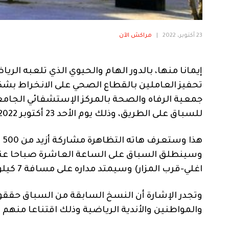
23 أكتوبر، 2022
|
مراكش الآن
إيمانا منها، بالدور الهام والحيوي الذي تلعبه الر
تحفيز العاملين بالقطاع الصحي على الانخراط بشك
جمعية الرفاه والصحة بالمركز الإستشفائي الجا
للسباق على الطريق، وذلك يوم الأحد 23 أكتوبر 2022، تحت شعار: “سرطان الثدي…لنتحدث عنه”.
هذ
وسينطلق السباق على الساعة العاشرة صباحا عن
اغلي-قرب المزار) وسيمتد مداره على مسافة 7 كيلومتر.
وتجدر الإشارة أن النسخ السابقة من السباق حققوا 
والمواطنين والأندية الرياضية وذلك اقتناعا منهم ب