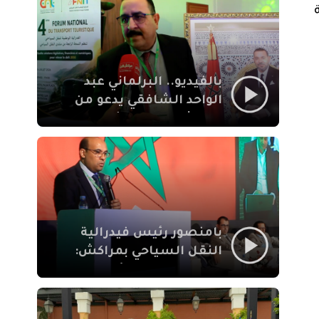
الإيمان
بالفيديو.. البرلماني عبد
الواحد الشافقي يدعو من
مراكش إلى تحديث ترسانة
النقل السياحي لمواكبة
رهان 2030
بامنصور رئيس فيدرالية
النقل السياحي بمراكش:
جودة تجربة السائح
والاصلاح التشريعي
ركيزتان أساسيتان لكسب