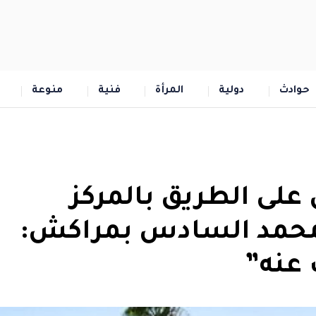
حوادث
دولية
المرأة
فنية
منوعة
على الطريق بالمركز
محمد السادس بمراكش:
عنه”