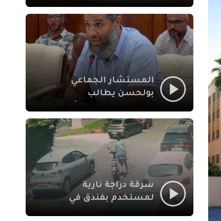
لإشكالات الملف
الاجتماعي في نقل
المحطة الطرقية إلى
العزوزية
المستشار الجماعي
بولحسن يطالب
بتوضيحات حول تعثر
أشغال شارع علال
الفاسي بمراكش
سرقة دراجة نارية
لمستخدم بفندق في
طريق الدار البيضاء