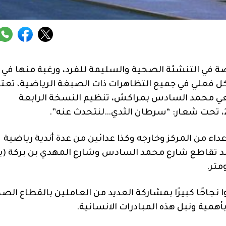
ياضة في التنشئة الصحية والسليمة للفرد، ورغبة منها في
ل فعلي في جميع التظاهرات ذات الصبغة الرياضية، تعتز
معي محمد السادس بمراكش، تنظيم النسخة الرابعة
ا وستعرف هاته التظاهرة مشاركة أزيد من 500 عداء من المركز وخارجه وكذا عدائين من عدة أندية رياضية
د تقاطع شارع محمد السادس وشارع المهدي بن بركة (ب
نجاحًا كبيرًا بمشاركة العديد من العاملين بالقطاع الص
أهمية ونبل هذه المبادرات الانسانية.