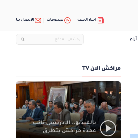
اخبار الجهة
فيديوهات
الاتصال بنا
آراء
مراكش الان TV
بالفيديو.. الإدريسي نائب
عمدة مراكش يتطرق