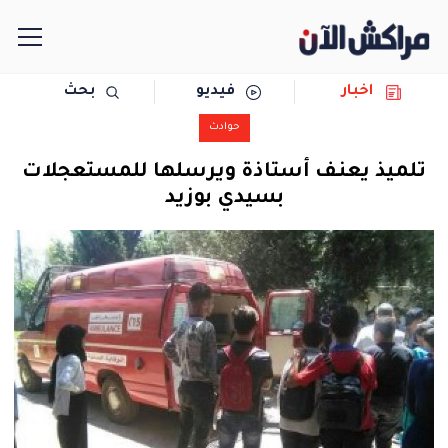
اخبار
فيديو
بحث
الرئيسية
حوادث
مجتمع
تلميذ يعنـف أستاذة ويرسلها للمستعجلات
بسيدي بوزيد
سياسة
رياضة
حوادث
دولية
المرأة