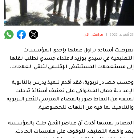
فنية
منوعة
آراء
23 أكتوبر، 2022
|
مراكش الآن
تعرضت أستاذة تزاول عملها بإحدى المؤسسات
.
التعليمية في سيدي بوزيد لاعتداء جسدي تطلب نقلها
إلى مستعجلات المستشفى الإقليمي لتلقي العلاجات.
وحسب مصادر تربوية، فقد أقدم تلميذ يدرس بالثانوية
الإعدادية حمان الفطواكي على تعنيف أستاذة تدخلت
لمنعه من التقاط صور بالفضاء المدرسي للأطر التربوية
والتلاميذ، لما فيه من انتهاك للخصوصية.
المصادر نفسها أكدت أن عناصر الأمن حلت بالمؤسسة
بعد واقعة التعنيف، للوقوف على ملابسات الحادث،