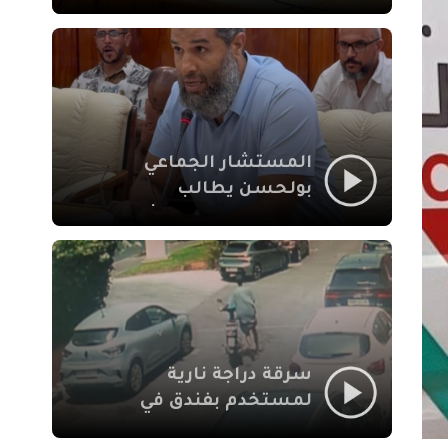
لإشكالات الملف
الاجتماعي في نقل
المحطة الطرقية إلى
العزوزية
المستشار الجماعي
بولحسن يطالب
بتوضيحات حول تعثر
أشغال شارع علال
الفاسي بمراكش
سرقة دراجة نارية
لمستخدم بفندق في
طريق الدار البيضاء