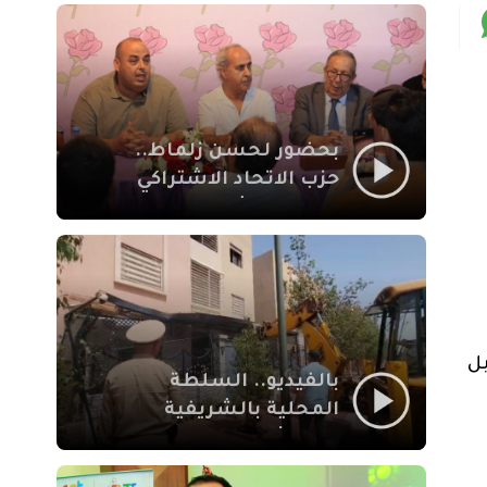
بمراكش
بحضور لحسن زلماط..
حزب الاتحاد الاشتراكي
للقوات الشعبية يفتتح
مقراً بمقاطعة سيدي
يوسف بن علي مراكش
ل
بالفيديو.. السلطة
المحلية بالشريفية
بمراكش تتدخل لإزالة
بنايات غير قانونية بإقامة