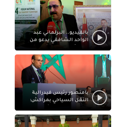
الإيمان
بالفيديو.. البرلماني عبد
الواحد الشافقي يدعو من
مراكش إلى تحديث ترسانة
النقل السياحي لمواكبة
رهان 2030
بامنصور رئيس فيدرالية
النقل السياحي بمراكش:
جودة تجربة السائح
والاصلاح التشريعي
ركيزتان أساسيتان لكسب