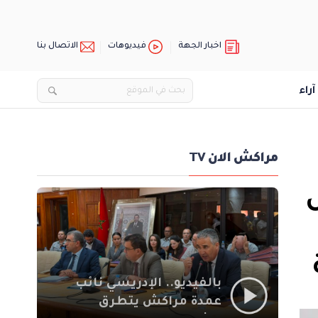
اخبار الجهة
فيديوهات
الاتصال بنا
آراء
مراكش الان TV
بالفيديو.. الإدريسي نائب
عمدة مراكش يتطرق