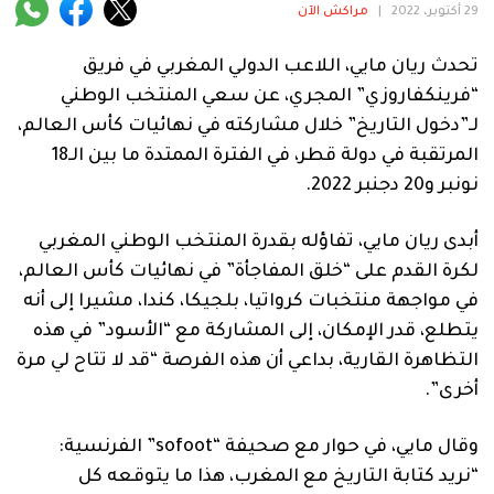
فنية
29 أكتوبر، 2022
|
مراكش الآن
منوعة
تحدث ريان مايي، اللاعب الدولي المغربي في فريق
“فرينكفاروزي” المجري، عن سعي المنتخب الوطني
آراء
لـ”دخول التاريخ” خلال مشاركته في نهائيات كأس العالم،
المرتقبة في دولة قطر، في الفترة الممتدة ما بين الـ18
نونبر و20 دجنبر 2022.
.
أبدى ريان مايي، تفاؤله بقدرة المنتخب الوطني المغربي
لكرة القدم على “خلق المفاجأة” في نهائيات كأس العالم،
في مواجهة منتخبات كرواتيا، بلجيكا، كندا، مشيرا إلى أنه
يتطلع، قدر الإمكان، إلى المشاركة مع “الأسود” في هذه
التظاهرة القارية، بداعي أن هذه الفرصة “قد لا تتاح لي مرة
أخرى”.
وقال مايي، في حوار مع صحيفة “sofoot” الفرنسية:
“نريد كتابة التاريخ مع المغرب، هذا ما يتوقعه كل