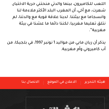
اللعب للكاميرون، بينما والدتي منحتني حرية الاختيار،
شعرت، مع أخي، أن المغرب البلد الأكثر ملاءمة لنا
وانسجاما مع بيئتنا. لدينا علاقة قوية مع والدتنا، لم
نتلق تعليما مغربيا، لكننا دائما ما عشنا في بيئة
مغربية”.
يذكر أن ريان مايي من مواليد 1 نونبر 1997، في بلجيكا، من
أب كاميروني وأم مغربية.
هيئة التحرير
الاعلان في الموقع
الاتصال بنا