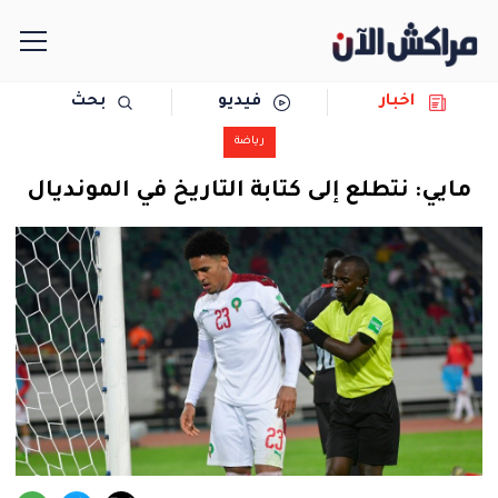
اخبار
فيديو
بحث
الرئيسية
رياضة
مجتمع
مايي: نتطلع إلى كتابة التاريخ في المونديال
سياسة
رياضة
حوادث
دولية
المرأة