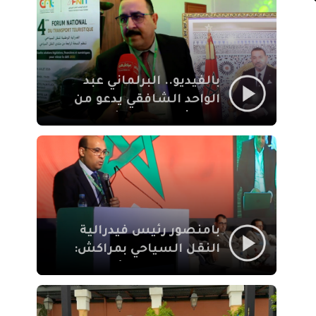
الإيمان
بالفيديو.. البرلماني عبد
الواحد الشافقي يدعو من
مراكش إلى تحديث ترسانة
النقل السياحي لمواكبة
رهان 2030
بامنصور رئيس فيدرالية
النقل السياحي بمراكش:
جودة تجربة السائح
والاصلاح التشريعي
ركيزتان أساسيتان لكسب