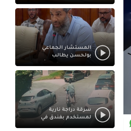
لإشكالات الملف
الاجتماعي في نقل
المحطة الطرقية إلى
العزوزية
المستشار الجماعي
بولحسن يطالب
بتوضيحات حول تعثر
أشغال شارع علال
الفاسي بمراكش
سرقة دراجة نارية
لمستخدم بفندق في
طريق الدار البيضاء