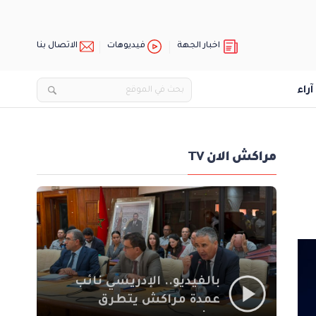
اخبار الجهة
فيديوهات
الاتصال بنا
آراء
مراكش الان TV
بالفيديو.. الإدريسي نائب
عمدة مراكش يتطرق