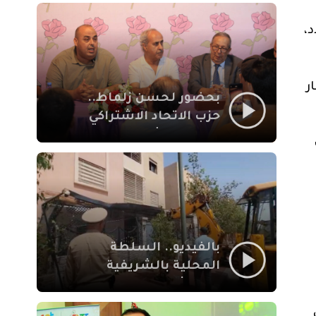
بمراكش
د،
ر
بحضور لحسن زلماط..
حزب الاتحاد الاشتراكي
للقوات الشعبية يفتتح
مقراً بمقاطعة سيدي
يوسف بن علي مراكش
بالفيديو.. السلطة
المحلية بالشريفية
بمراكش تتدخل لإزالة
بنايات غير قانونية بإقامة