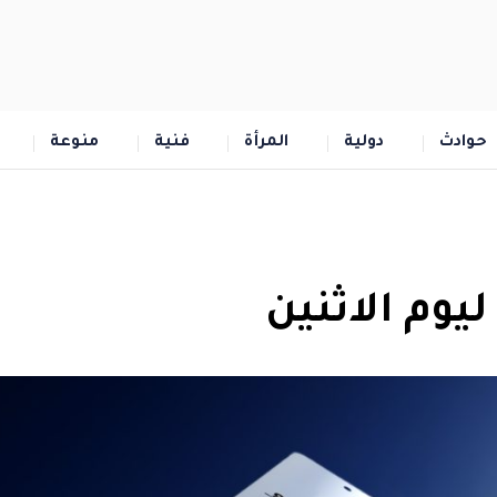
حوادث
دولية
المرأة
فنية
منوعة
وم الاثنين