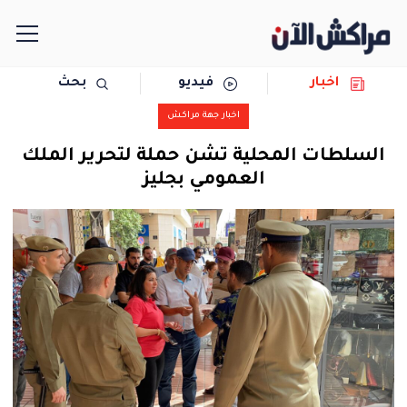
اخبار
فيديو
بحث
الرئيسية
اخبار جهة مراكش
مجتمع
السلطات المحلية تشن حملة لتحرير الملك
العمومي بجليز
سياسة
رياضة
حوادث
دولية
المرأة