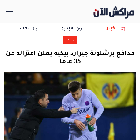
اخبار
فيديو
بحث
الرئيسية
رياضة
مجتمع
مدافع برشلونة جيرارد بيكيه يعلن اعتزاله عن
35 عاما
سياسة
رياضة
حوادث
دولية
المرأة