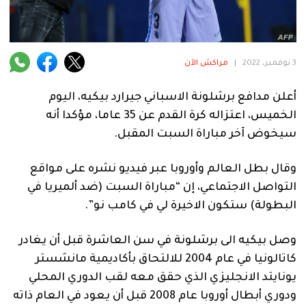
فنية
منوعة
3 نوفمبر، 2022
|
مراكش الآن
آراء
أعلن مدافع برشلونة الاسباني جيرارد بيكيه، اليوم
الخميس، اعتزاله كرة القدم عن 35 عاما، مؤكدا أنه
.
سيخوض آخر مباراة السبت المقبل.
وقال بطل العالم وأوروبا عبر فيديو نشره على مواقع
التواصل الاجتماعي، إن “مباراة السبت (ضد ألميريا في
البطولة) ستكون الاخيرة لي في كامب نو”.
وصل بيكيه الى برشلونة في سن العاشرة قبل أن يغادر
كاتالونيا في عام 2004 للالتحاق بأكاديمية مانشستر
يونايتد الانجليزي الذي حقق معه لقب الدوري المحلي
ودوري أبطال أوروبا عام 2008 قبل أن يعود في العام ذاته