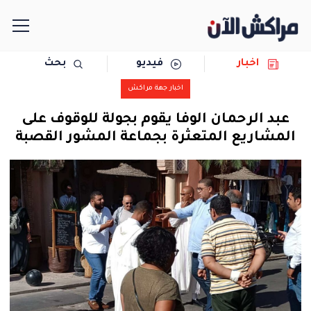
اخبار
فيديو
بحث
الرئيسية
اخبار جهة مراكش
مجتمع
عبد الرحمان الوفا يقوم بجولة للوقوف على
المشاريع المتعثرة بجماعة المشور القصبة
سياسة
رياضة
حوادث
دولية
المرأة