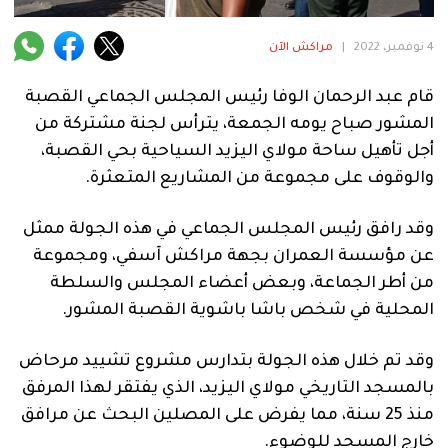
فنية
4 نوفمبر، 2022
|
مراكش الآن
منوعة
قام عبد الرحمان الوفا رئيس المجلس الجماعي القصبة
آراء
المشور صباح يومه الجمعة، يترأس لجنة مشتركة من
أجل تأهيل ساحة مولاي اليزيد السياحية بحي القصبة،
والوقوف على مجموعة من المشاريع المتعثرة.
.
وقد رافق رئيس المجلس الجماعي في هذه الجولة ممثل
عن مؤسسة العمران بجهة مراكش آسفي، ومجموعة
من أطر الجماعة، وبعض أعضاء المجلس والسلطة
المحلية في شخص باشا باشوية القصبة المشور.
وقد تم خلال هذه الجولة بتدارس مشروع تشييد مرحاض
بالمسجد التاريخي مولاي اليزيد، الذي يفتقر لهذا المرفق
منذ 25 سنة، مما يفرض على المصلين البحث عن مرافق
خارج المسجد للوضوء.