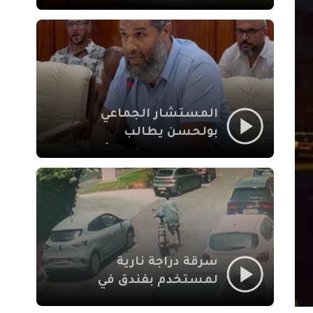
لإشكالات الملف
الاجتماعي في نقل
المحطة الطرقية إلى
العزوزية
المستشار الجماعي
بولحسن يطالب
بتوضيحات حول تعثر
أشغال شارع علال
الفاسي بمراكش
سرقة دراجة نارية
لمستخدم بفندق في
طريق الدار البيضاء