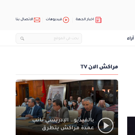
اخبار الجهة
فيديوهات
الاتصال بنا
آراء
مراكش الان TV
بالفيديو.. الإدريسي نائب
عمدة مراكش يتطرق