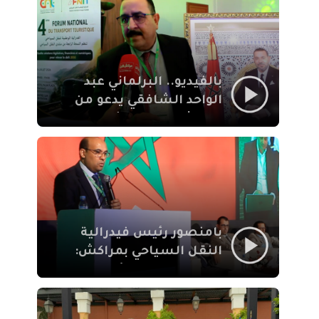
الإيمان
بالفيديو.. البرلماني عبد
الواحد الشافقي يدعو من
مراكش إلى تحديث ترسانة
النقل السياحي لمواكبة
رهان 2030
بامنصور رئيس فيدرالية
النقل السياحي بمراكش:
جودة تجربة السائح
والاصلاح التشريعي
ركيزتان أساسيتان لكسب