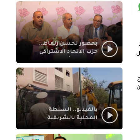
بمراكش
بحضور لحسن زلماط..
حزب الاتحاد الاشتراكي
ل
للقوات الشعبية يفتتح
مقراً بمقاطعة سيدي
يوسف بن علي مراكش
ن
بالفيديو.. السلطة
المحلية بالشريفية
بمراكش تتدخل لإزالة
بنايات غير قانونية بإقامة