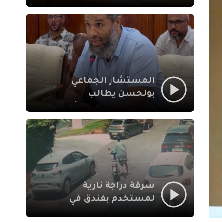
لإشكالات الملف
الاجتماعي في نقل
المحطة الطرقية إلى
العزوزية
المستشار الجماعي
بولحسن يطالب
بتوضيحات حول تعثر
أشغال شارع علال
الفاسي بمراكش
سرقة دراجة نارية
لمستخدم بفندق في
طريق الدار البيضاء