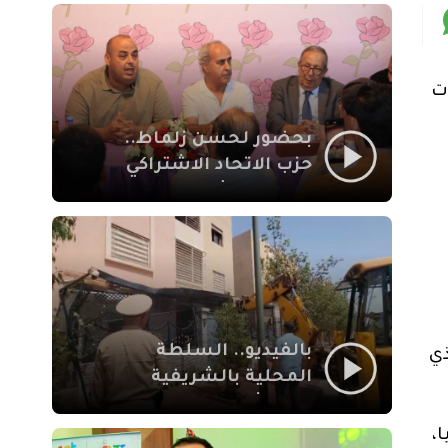
بمراكش
ات
بحضور لحسن زلماط..
حزب الاتحاد الاشتراكي
للقوات الشعبية يفتتح
مقراً بمقاطعة سيدي
يوسف بن علي مراكش
بالفيديو.. السلطة
ذي
المحلية بالشريفية
بمراكش تتدخل لإزالة
بنايات غير قانونية بإقامة
،