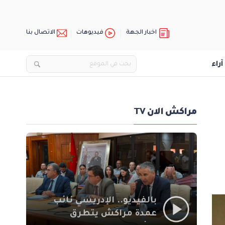
اخبار الجهة
فيديوهات
الاتصال بنا
آراء
مراكش الان TV
بالفيديو.. الإدريسي نائب
عمدة مراكش يتطرق