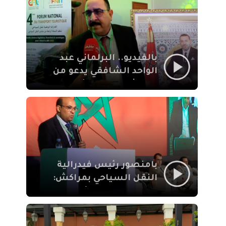
الإيمان
بالفيديو.. البرلماني عبد
الواحد الشافقي يدعو من
مراكش إلى تحديث ترسانة
النقل السياحي لمواكبة
رهان 2030
بامنصور رئيس فيدرالية
النقل السياحي بمراكش:
جودة تجربة السائح
والاصلاح التشريعي
ركيزتان أساسيتان لكسب