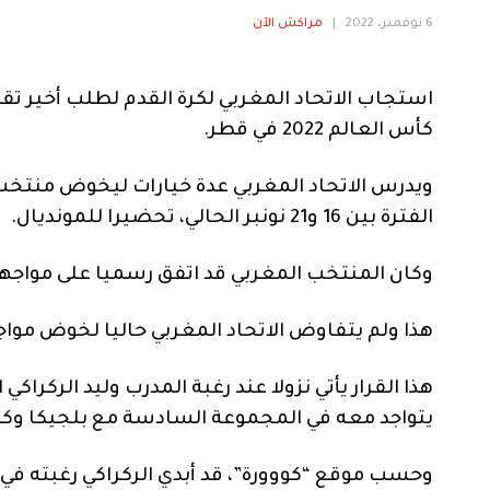
6 نوفمبر، 2022
|
مراكش الآن
استجاب الاتحاد المغربي لكرة القدم لطلب أخير تقد
كأس العالم 2022 في قطر.
ويدرس الاتحاد المغربي عدة خيارات ليخوض منتخب ا
الفترة بين 16 و21 نونبر الحالي، تحضيرا للمونديال.
وكان المنتخب المغربي قد اتفق رسميا على مواجهة جورجيا 
هذا ولم يتفاوض الاتحاد المغربي حاليا لخوض مواج
هذا القرار يأتي نزولا عند رغبة المدرب وليد الركرا
يتواجد معه في المجموعة السادسة مع بلجيكا وكرو
وحسب موقع “كووورة”، قد أبدي الركراكي رغبته في 