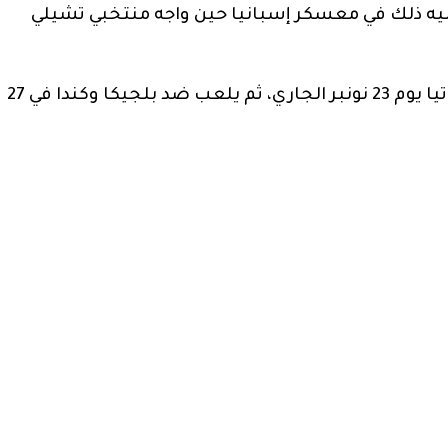
عليه ذلك في معسكر إسبانيا حين واجه منتخبي تشيلي
ويستهل الأسود مشوار المجموعات بمواجهة كرواتيا يوم 23 نونبر الجاري، ثم يلعب ضد بلجيكا وكندا في 27