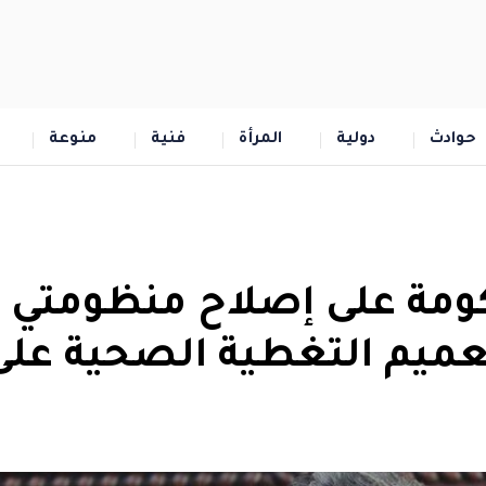
حوادث
دولية
المرأة
فنية
منوعة
كومة على إصلاح منظومتي
عميم التغطية الصحية على