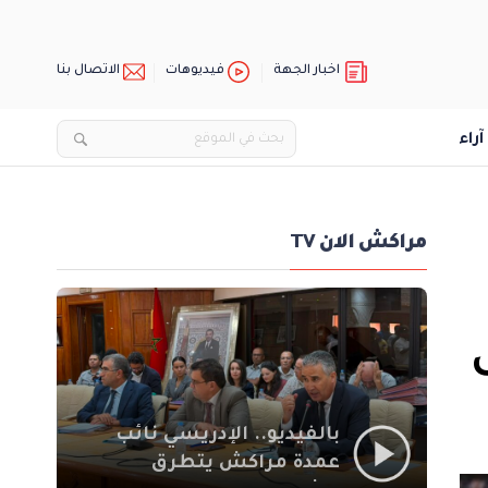
اخبار الجهة
فيديوهات
الاتصال بنا
آراء
مراكش الان TV
بالفيديو.. الإدريسي نائب
عمدة مراكش يتطرق