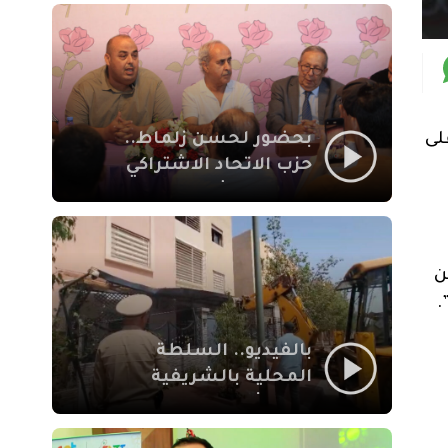
بمراكش
بحضور لحسن زلماط..
لى
حزب الاتحاد الاشتراكي
للقوات الشعبية يفتتح
مقراً بمقاطعة سيدي
يوسف بن علي مراكش
ن
.
بالفيديو.. السلطة
المحلية بالشريفية
بمراكش تتدخل لإزالة
بنايات غير قانونية بإقامة