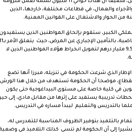
حاليا بتنزيله عقب حوار ونقاش مع مختلف الفاعلين، مضيفا أن هناك حوالي 11 مليون نسمة ضمن منزومة
من الحرفيين والأجراء والعمال، في قطاعات مختلفة، خارجها، الذين
ن الحوار والاشتغال على القوانين المعنية.
ملكي الكبير، ستقوم بإلحاق المواطنين الذين يستفيدون
من نزام “راميد” الذي أظهر ضعفه في السنوات الماضية، بالتأمين الإجباري عن المرض،
مليون نسمة أخرى، مشيرا إلى أن الحكومة رصدت 9,5 مليار درهم لتمويل انخراط هؤلاء المواطنين الذين لا
ة.
إطار الذي شرعت الحكومة في تنزيله، مبرزا أنها تضع
القطاع، موضحا أن الحكومة تستهدف من خلال هذا الورش
كوين في كلية خاصة على مستوى البيداغوجية حتى يكون
ات تدريبية يستفيد على إثرها من مقابل مادي، إلى حين
ما بالتدريس والتعليم ليبدأ مساره في التدريس.
ام بالتلميذ بتوفير الظروف المناسبة للتمدرس له،
مشيرا إلى أن الحكومة لم تنسى كذلك التلاميذ في وضعية