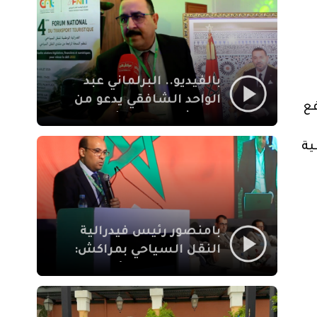
الإيمان
بالفيديو.. البرلماني عبد
الواحد الشافقي يدعو من
إطار مشروع قانون المالية لسنة 2023، برفع
مراكش إلى تحديث ترسانة
النقل السياحي لمواكبة
ية
رهان 2030
بامنصور رئيس فيدرالية
النقل السياحي بمراكش:
جودة تجربة السائح
والاصلاح التشريعي
ركيزتان أساسيتان لكسب