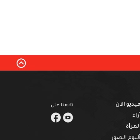
يديو الان
تابعنا على
.
.
راء
لمرأة
لبوم الصور