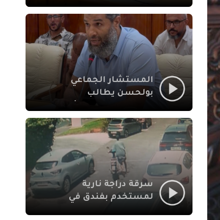
لإشكالات الملف
الاجتماعي في نقل
المحطة الطرقية إلى
العزوزية
المستشار الجماعي
بولحسن يطالب
بتوضيحات حول تعثر
أشغال شارع علال
الفاسي بمراكش
سرقة دراجة نارية
لمستخدم بفندق في
طريق الدار البيضاء