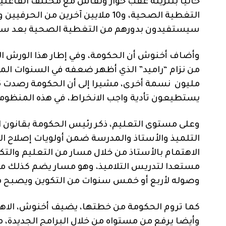
التغطية الصحية، و10 ملايين آخرين 
سيستفيدون بدورهم من التغطية الصحية بعد سنة م
وأضاف أخنوش أن الحكومة، وفي إطار هذا الورش ال
يستطيعون تأدية واجب الانخراط، في هذه المنظوم
وعلى مستوى التعليم، ذكر رئيس الحكومة بقانون ال
التلميذ والأستاذ والمدرسة ضمن أولويات إصلاح 
الاهتمام بالأستاذ من خلال مسار من التعليم والت
مستعدا لتدريس التلاميذ، وهو مسار يضم كذلك محط
وصوله لأربع أو خمس سنوات من التكوين ويصبح مل
كما تروم الحكومة من خطتها، يضيف أخنوش، الاهتم
وأيضا يرفع من مستواه من خلال البرامج الجديدة، 