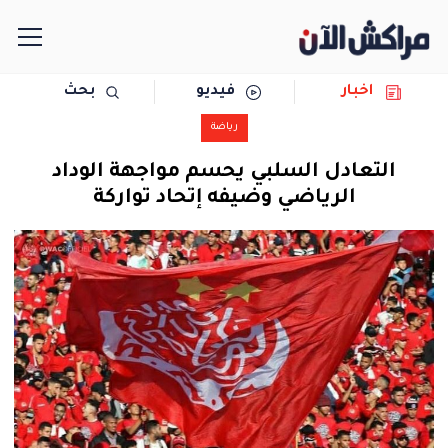
اخبار
فيديو
بحث
الرئيسية
رياضة
مجتمع
التعادل السلبي يحسم مواجهة الوداد
الرياضي وضيفه إتحاد تواركة
سياسة
رياضة
حوادث
دولية
المرأة