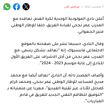
فنية
9 نوفمبر، 2022
|
مراكش الآن
منوعة
أعلن نادي المولودية الوجدية لكرة القدم، تعاقده مع
آراء
المدرب عمر نجحي لقيادة الفريق، خلفا للإطار الوطني
منير الجعواني.
وقال النادي، حسبما نشر على صفحته بالموقع
.
الاجتماعي فايسبوك، إنه “تعاقد، بشكل رسمي، مع
المدرب عمر نجحي من أجل الاشراف على الفريق الأول
للنادي إلى غاية موسم 2023 – 2024”.
وأضاف المصدر ذاته، أن النادي “تعاقد أيضا مع محمد
مديح كمساعد للإطار الوطني عمر نجحي، ومحمد كرام
كمحلل للأداء، عبر تقنية الفيديو”، معربا عن متمنياته بـ
“التوفيق للطاقم التقني الجديد للفريق في قادم
المباريات”.