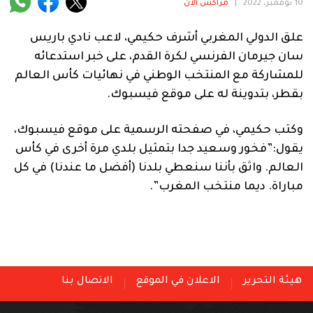
فنية
10 نوفمبر، 2022
|
مراكش الآن
منوعة
علق الدولي المغربي أشرف حكيمي، لاعب نادي باريس
سان جيرمان الفرنسي لكرة القدم، على خبر استدعائه
آراء
للمشاركة مع المنتخب الوطني في نهائيات كأس العالم
بقطر، بتدوينة له على موقع فيسبوك.
وكتب حكيمي، في صفحته الرسمية على موقع فيسبوك،
.
يقول:”فخور وسعيد جدا بتمثيل بلدي مرة أخرى في كأس
العالم. واثق بأننا سنعطي بلدنا (أفضل ما عندنا) في كل
مباراة. ديما منتخب المغرب”.
هيئة التحرير
الاعلان في الموقع
الاتصال بنا