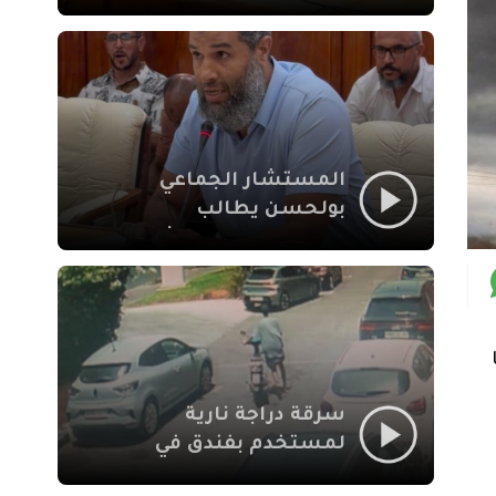
لإشكالات الملف
الاجتماعي في نقل
المحطة الطرقية إلى
العزوزية
المستشار الجماعي
بولحسن يطالب
بتوضيحات حول تعثر
أشغال شارع علال
الفاسي بمراكش
سرقة دراجة نارية
لمستخدم بفندق في
طريق الدار البيضاء