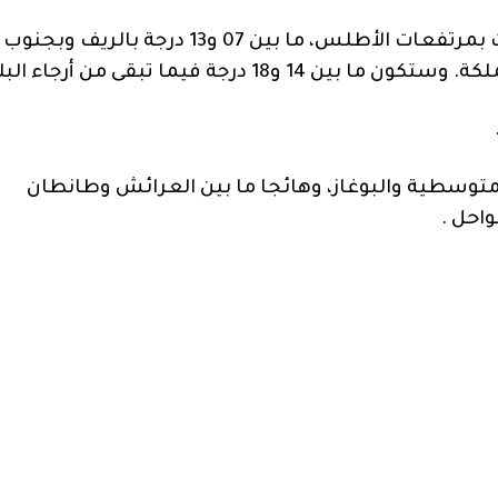
وستتراوح درجات الحرارة الدنيا ما بين 02 و08 درجات بمرتفعات الأطلس، ما بين 07 و13 درجة بالريف وبجنوب
لمتوسطية والبوغاز، وهائجا ما بين العرائش وطانطان
واحل .