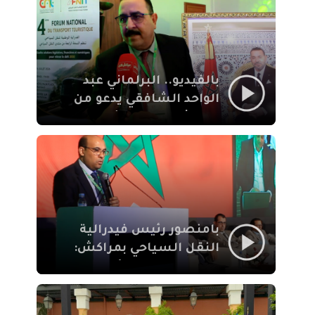
الإيمان
بالفيديو.. البرلماني عبد
الواحد الشافقي يدعو من
مراكش إلى تحديث ترسانة
النقل السياحي لمواكبة
رهان 2030
بامنصور رئيس فيدرالية
النقل السياحي بمراكش:
جودة تجربة السائح
والاصلاح التشريعي
ركيزتان أساسيتان لكسب