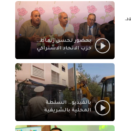
بمراكش
بحضور لحسن زلماط..
حزب الاتحاد الاشتراكي
للقوات الشعبية يفتتح
مقراً بمقاطعة سيدي
يوسف بن علي مراكش
بالفيديو.. السلطة
المحلية بالشريفية
بمراكش تتدخل لإزالة
بنايات غير قانونية بإقامة