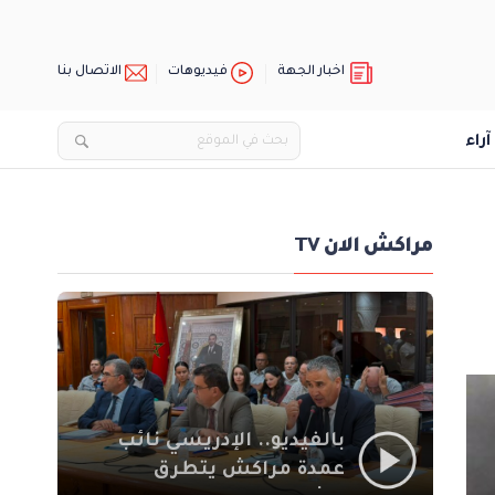
اخبار الجهة
فيديوهات
الاتصال بنا
آراء
مراكش الان TV
بالفيديو.. الإدريسي نائب
عمدة مراكش يتطرق