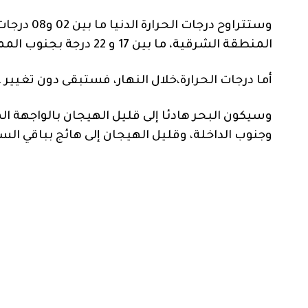
المنطقة الشرقية، ما بين 17 و 22 درجة بجنوب المملكة. وستكون ما بين 14 و18 درجة فيما تبقى من أرجاء البلاد.
أما درجات الحرارة،خلال النهار، فستبقى دون تغيير .
وسيكون البحر هادئا إلى قليل الهيجان بالواجهة ا
وجنوب الداخلة، وقليل الهيجان إلى هائج بباقي الس