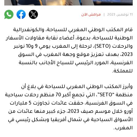
فنية
11 نوفمبر، 2023
|
مراكش الآن
منوعة
قام المكتب الوطني المغربي للسياحة، والكونفدرالية
آراء
الوطنية للسياحة، بدعوة، أعضاء نقابة مقاولات الأسفار
والرحلات (SETO)، لرحلة إلى المغرب يومي 9 و10 نونبر
2023، بهدف تعزيز موقع وجهة المغرب في السوق
.
الفرنسية، المورد الرئيسي للسياح الأجانب بالنسبة
للمملكة.
وأبرز المكتب الوطني المغربي للسياحة في بلاغ أن
منظمة “SETO”، التي تجمع أكبر 70 منظم رحلات سياحية
في السوق الفرنسية، حققت عائدات تجاوزت 5 مليارات
أورو خلال موسم صيف 2023، جزء كبير منها عائدات من
الأسواق السياحية في شمال أفريقيا وبشكل رئيسي في
المغرب.