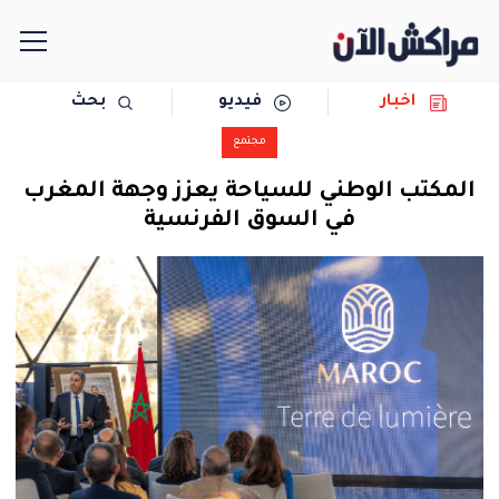
اخبار
فيديو
بحث
الرئيسية
مجتمع
مجتمع
المكتب الوطني للسياحة يعزز وجهة المغرب
في السوق الفرنسية
سياسة
رياضة
حوادث
دولية
المرأة