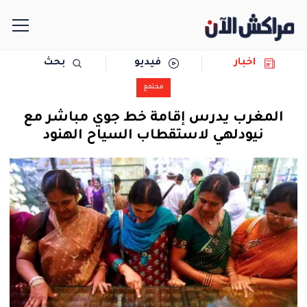
اخبار
فيديو
بحث
الرئيسية
مجتمع
مجتمع
المغرب يدرس إقامة خط جوي مباشر مع
نيودلهي لاستقطاب السياح الهنود
سياسة
رياضة
حوادث
دولية
المرأة