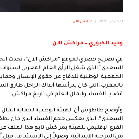
11 فبراير، 2025
|
مراكش الآن
وحيد الكبوري – مراكش الآن
في تصريح حصري لموقع
“
مراكش الآن
“
، تحدث ال
السعدي
”
الذي شغل الرأي العام المغربي لسنوات
الجمعية الوطنية للدفاع عن حقوق الإنسان وحماية ا
بالمغرب، التي كان يترأسها آنذاك الراحل طارق السب
قضايا الفساد والمال العام في تاريخ مراكش
.
وأوضح طاطوش أن الهيئة الوطنية لحماية المال 
السعدي
“
، الذي يعكس حجم الفساد الذي كان يطغى 
الفرع الإقليمي للهيئة بمراكش تابع هذا الملف عن
من المرحلة الابتدائية، وصولاً إلى الاستئناف، قبل