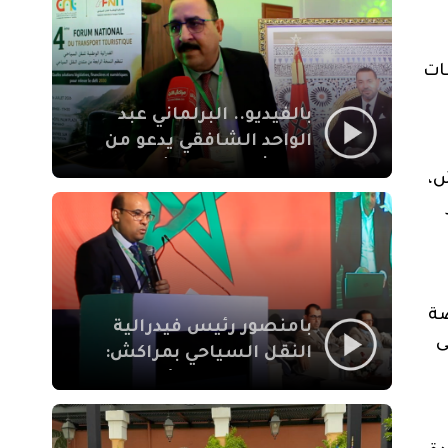
الإيمان
ات
بالفيديو.. البرلماني عبد
الواحد الشافقي يدعو من
مراكش إلى تحديث ترسانة
ش،
النقل السياحي لمواكبة
رهان 2030
صة
بامنصور رئيس فيدرالية
ى
النقل السياحي بمراكش:
جودة تجربة السائح
والاصلاح التشريعي
ركيزتان أساسيتان لكسب