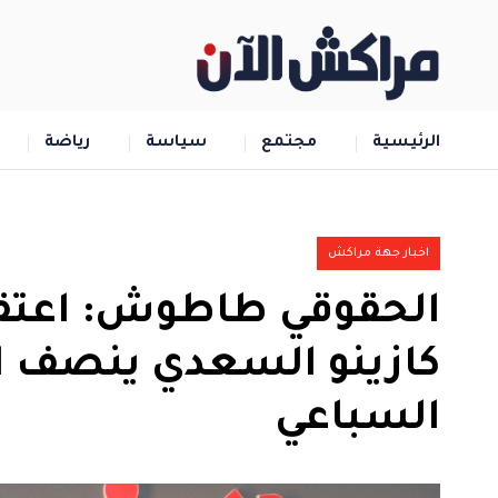
الرئيسية
مجتمع
سياسة
رياضة
اخبار جهة مراكش
الحقوقي طاطوش: اعتقا
كازينو السعدي ينصف ا
السباعي