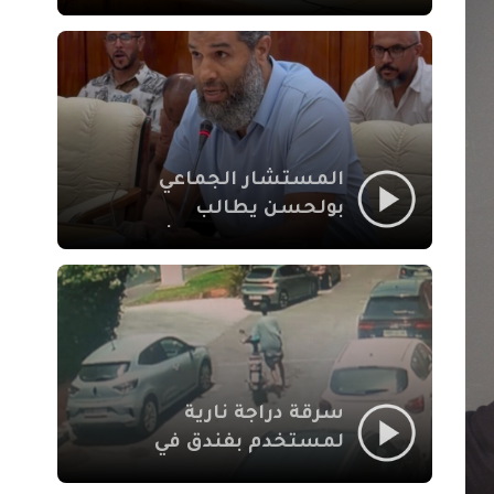
لإشكالات الملف
الاجتماعي في نقل
المحطة الطرقية إلى
العزوزية
المستشار الجماعي
بولحسن يطالب
بتوضيحات حول تعثر
أشغال شارع علال
الفاسي بمراكش
سرقة دراجة نارية
لمستخدم بفندق في
طريق الدار البيضاء