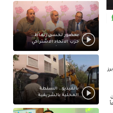
بمراكش
بحضور لحسن زلماط..
حزب الاتحاد الاشتراكي
للقوات الشعبية يفتتح
مقراً بمقاطعة سيدي
يوسف بن علي مراكش
رز
بالفيديو.. السلطة
المحلية بالشريفية
بمراكش تتدخل لإزالة
ً
بنايات غير قانونية بإقامة