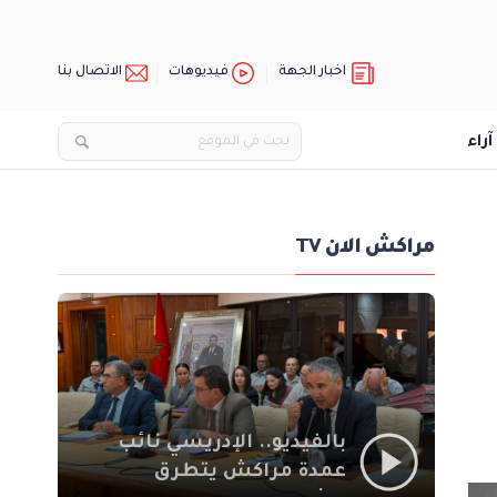
اخبار الجهة
فيديوهات
الاتصال بنا
آراء
مراكش الان TV
بالفيديو.. الإدريسي نائب
عمدة مراكش يتطرق