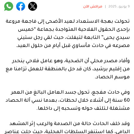
فنية
9 يونيو، 2025
|
مراكش الآن
منوعة
تحولت بهجة الاستعداد لعيد الأضحى إلى فاجعة مروعة
بإحدى الحقول الفلاحية المتواجدة بجماعة “خميس
آراء
سيدي يحيى” التابعة لتيفلت، حيث لقي رجل ستيني
مصرعه في حادث مأساوي قبل أيام من حلول العيد.
.
وأفاد مصدر محلي أن الضحية، وهو عامل فلاحي ينحدر
من إقليم برشيد، كان قد حل بالمنطقة للعمل تزامنا مع
موسم الحصاد.
وفي حادث مفجع، تحول جسد العامل البالغ من العمر
60 سنة إلى أشلاء خلال لحظات، بعدما نسي آلة الحصاد
مشتغلة لـتلتف حوله وتسحبه إلى داخلها.
وقد خلف الحادث حالة من الصدمة والرعب إثر المشهد
الدامي، كما استنفر السلطات المحلية، حيث حلت عناصر