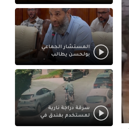
لإشكالات الملف
الاجتماعي في نقل
المحطة الطرقية إلى
العزوزية
المستشار الجماعي
بولحسن يطالب
بتوضيحات حول تعثر
أشغال شارع علال
الفاسي بمراكش
سرقة دراجة نارية
لمستخدم بفندق في
طريق الدار البيضاء