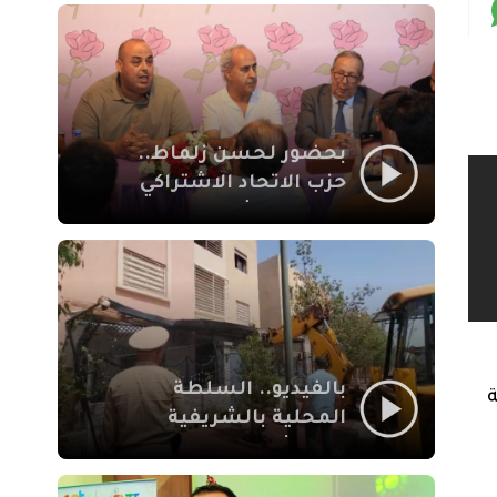
بمراكش
بحضور لحسن زلماط..
حزب الاتحاد الاشتراكي
للقوات الشعبية يفتتح
مقراً بمقاطعة سيدي
يوسف بن علي مراكش
بالفيديو.. السلطة
المحلية بالشريفية
بمراكش تتدخل لإزالة
بنايات غير قانونية بإقامة