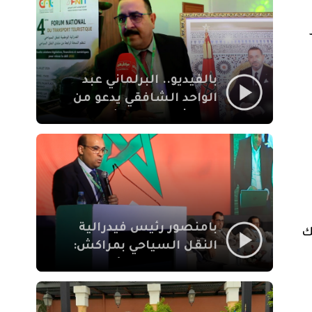
الإيمان
بالفيديو.. البرلماني عبد
الواحد الشافقي يدعو من
مراكش إلى تحديث ترسانة
النقل السياحي لمواكبة
رهان 2030
بامنصور رئيس فيدرالية
ك
النقل السياحي بمراكش:
جودة تجربة السائح
والاصلاح التشريعي
ركيزتان أساسيتان لكسب