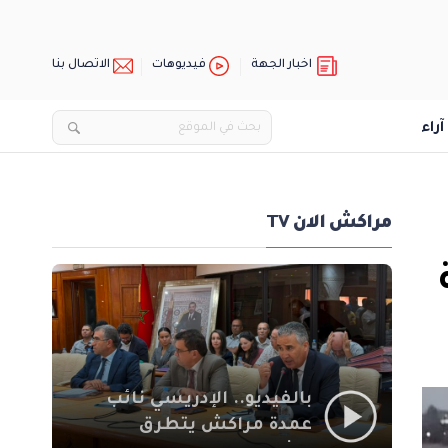
اخبار الجهة
فيديوهات
الاتصال بنا
آراء
مراكش الان TV
بالفيديو.. الإدريسي نائب
عمدة مراكش يتطرق