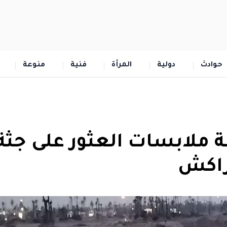
حوادث
دولية
المرأة
فنية
منوعة
ة ملابسات العثور على جثة
راكش